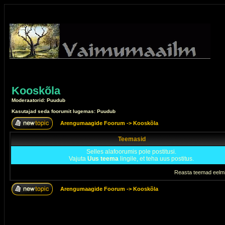
Kooskõla
Moderaatorid: Puudub
Kasutajad seda foorumit lugemas: Puudub
Arengumaagide Foorum
->
Kooskõla
Teemasid
Selles alafoorumis pole postitusi.
Vajuta
Uus teema
lingile, et teha uus postitus.
Reasta teemad eelmi
Arengumaagide Foorum
->
Kooskõla