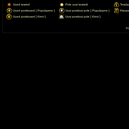
Uued teated
Pole uusi teateid
Teada
Uued postitused [ Populaarne ]
Uusi postitusi pole [ Populaarne ]
Kleep
Uued postitused [ Kinni ]
Uusi postitusi pole [ Kinni ]
© 