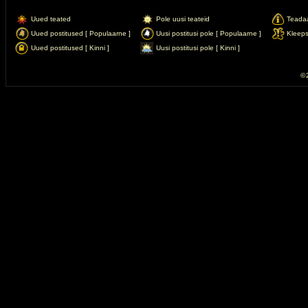
Uued teated
Pole uusi teateid
Teada
Uued postitused [ Populaarne ]
Uusi postitusi pole [ Populaarne ]
Kleep
Uued postitused [ Kinni ]
Uusi postitusi pole [ Kinni ]
© 