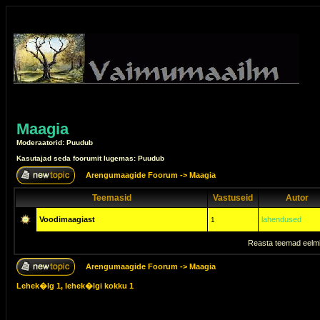
Maagia
Moderaatorid: Puudub
Kasutajad seda foorumit lugemas: Puudub
Arengumaagide Foorum
->
Maagia
Teemasid
Vastuseid
Autor
Voodimaagiast
lahendused
1
Reasta teemad eelmi
Arengumaagide Foorum
->
Maagia
Lehek�lg
1
, lehek�lgi kokku
1