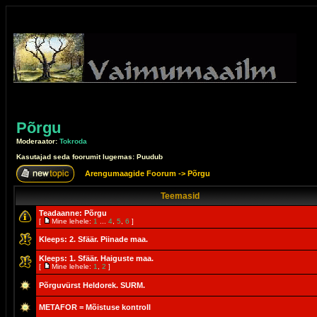
Põrgu
Moderaator:
Tokroda
Kasutajad seda foorumit lugemas: Puudub
Arengumaagide Foorum
->
Põrgu
Teemasid
Teadaanne:
Põrgu
[
Mine lehele:
1
...
4
,
5
,
6
]
Kleeps:
2. Sfäär. Piinade maa.
Kleeps:
1. Sfäär. Haiguste maa.
[
Mine lehele:
1
,
2
]
Põrguvürst Heldorek. SURM.
METAFOR = Mõistuse kontroll