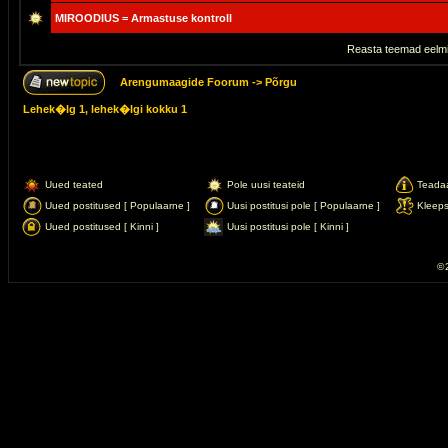
MIROODIUS = Armastuse kontroll
Reasta teemad eelmi
Arengumaagide Foorum
->
Põrgu
Lehek�lg
1
, lehek�lgi kokku
1
Uued teated
Pole uusi teateid
Teada
Uued postitused [ Populaarne ]
Uusi postitusi pole [ Populaarne ]
Kleep
Uued postitused [ Kinni ]
Uusi postitusi pole [ Kinni ]
© 