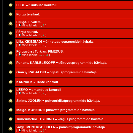
EEBE = Kuulsuse kontroll
Põrgu teisikud.
Eluiga. 1. valem.
[
Mine lehele:
1
,
2
]
Põrgu naised.
[
Mine lehele:
1
,
2
]
Lilla. KIKEJEADI = õnnetusprogrammide hävitaja.
[
Mine lehele:
1
,
2
]
Põrguvürst Turkian. PIMEDUS.
[
Mine lehele:
1
,
2
,
3
]
Punane. KARLBLEKOFF = sõltuvusprogrammide hävitaja.
Oran¾. RABALOID = orjastusprogrammide hävitaja.
KARNALK = Tahte kontroll
LEEMO = omanduse kontroll
[
Mine lehele:
1
,
2
]
Sinine. JOOLEK = puhver(kiilu)programmide hävitaja.
Indigo. KOHERD = piiravate programmide hävitaja.
Tumeruheline. TSERINO = vargus programmide hävitaja.
Valge. MUNTKGOLIDEEN = parasiitprogrammide hävitaja.
[
Mine lehele:
1
,
2
]