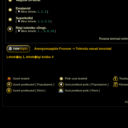
Valguse 24 keha.
Emalarvid
[
Mine lehele:
1
,
2
,
3
]
Superkollid
[
Mine lehele:
1
,
2
,
3
,
4
]
Riigi tuleviku võnge.
[
Mine lehele:
1
...
8
,
9
,
10
]
Reasta teemad eelmi
Arengumaagide Foorum
->
Tokroda vanad teooriad
Lehek�lg
1
, lehek�lgi kokku
4
Uued teated
Pole uusi teateid
Teada
Uued postitused [ Populaarne ]
Uusi postitusi pole [ Populaarne ]
Kleep
Uued postitused [ Kinni ]
Uusi postitusi pole [ Kinni ]
© 