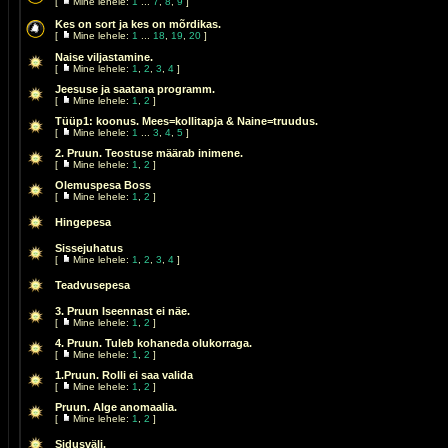
[
Mine lehele:
1
...
7
,
8
,
9
]
Kes on sort ja kes on mõrdikas.
[
Mine lehele:
1
...
18
,
19
,
20
]
Naise viljastamine.
[
Mine lehele:
1
,
2
,
3
,
4
]
Jeesuse ja saatana programm.
[
Mine lehele:
1
,
2
]
Tüüp1: koonus. Mees=kollitapja & Naine=truudus.
[
Mine lehele:
1
...
3
,
4
,
5
]
2. Pruun. Teostuse määrab inimene.
[
Mine lehele:
1
,
2
]
Olemuspesa Boss
[
Mine lehele:
1
,
2
]
Hingepesa
Sissejuhatus
[
Mine lehele:
1
,
2
,
3
,
4
]
Teadvusepesa
3. Pruun Iseennast ei näe.
[
Mine lehele:
1
,
2
]
4. Pruun. Tuleb kohaneda olukorraga.
[
Mine lehele:
1
,
2
]
1.Pruun. Rolli ei saa valida
[
Mine lehele:
1
,
2
]
Pruun. Alge anomaalia.
[
Mine lehele:
1
,
2
]
Sidusväli.