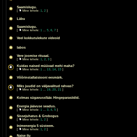
Saamislugu.
[
Mine lehele:
1
,
2
]
Läbu
Saamislugu.
[
Mine lehele:
1
...
5
,
6
,
7
]
Veel kokkutulekute videoid
Iabos
Vere joomise rituaal.
[
Mine lehele:
1
,
2
,
3
]
Kuidas naised müüvad mehi maha?
[
Mine lehele:
1
...
13
,
14
,
15
]
Võõrinstallatsiooni eesmärk.
Miks juudid on väljavalitud rahvas?
[
Mine lehele:
1
...
19
,
20
,
21
]
Kolmas sügavussfäär. Hingeparasiidid.
Energia jäävuse seadus.
[
Mine lehele:
1
...
3
,
4
,
5
]
Sissejuhatus & Grobogus
[
Mine lehele:
1
,
2
]
Inimenergia 5 süsteem.
[
Mine lehele:
1
,
2
]
Naise ilu