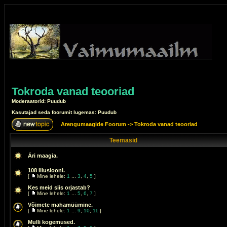
Tokroda vanad teooriad
Moderaatorid: Puudub
Kasutajad seda foorumit lugemas: Puudub
Arengumaagide Foorum
->
Tokroda vanad teooriad
Teemasid
Äri maagia.
108 Illusiooni.
[
Mine lehele:
1
...
3
,
4
,
5
]
Kes meid siis orjastab?
[
Mine lehele:
1
...
5
,
6
,
7
]
Võimete mahamüümine.
[
Mine lehele:
1
...
9
,
10
,
11
]
Mulli kogemused.