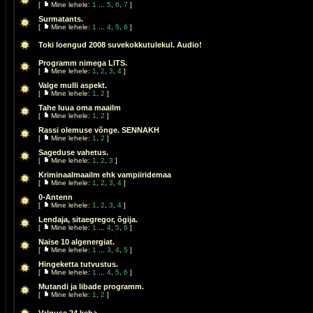
[
Mine lehele:
1
...
5
,
6
,
7
]
Surmatants.
[
Mine lehele:
1
...
4
,
5
,
6
]
Toki loengud 2008 suvekokkutulekul. Audio!
Programm nimega LITS.
[
Mine lehele:
1
,
2
,
3
,
4
]
Valge mulli aspekt.
[
Mine lehele:
1
,
2
]
Tahe luua oma maailm
[
Mine lehele:
1
,
2
]
Rassi olemuse võnge. SENNAKH
[
Mine lehele:
1
,
2
]
Sageduse vahetus.
[
Mine lehele:
1
,
2
,
3
]
Kriminaalmaailm ehk vampiiridemaa
[
Mine lehele:
1
,
2
,
3
,
4
]
0-Antenn
[
Mine lehele:
1
,
2
,
3
,
4
]
Lendaja, sitaegregor, õgija.
[
Mine lehele:
1
...
4
,
5
,
6
]
Naise 10 algenergiat.
[
Mine lehele:
1
...
3
,
4
,
5
]
Hingeketta tutvustus.
[
Mine lehele:
1
...
4
,
5
,
6
]
Mutandi ja libade programm.
[
Mine lehele:
1
,
2
]