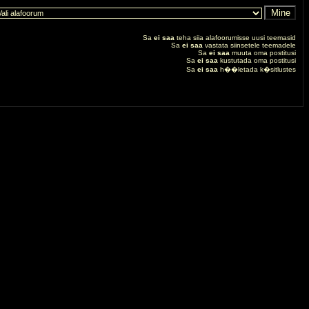
Sa
ei saa
teha siia alafoorumisse uusi teemasid
Sa
ei saa
vastata siinsetele teemadele
Sa
ei saa
muuta oma postitusi
Sa
ei saa
kustutada oma postitusi
Sa
ei saa
h��letada k�sitlustes