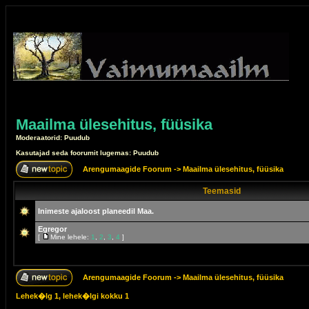
Maailma ülesehitus, füüsika
Moderaatorid: Puudub
Kasutajad seda foorumit lugemas: Puudub
Arengumaagide Foorum
->
Maailma ülesehitus, füüsika
Teemasid
Inimeste ajaloost planeedil Maa.
Egregor
[
Mine lehele:
1
,
2
,
3
,
4
]
Arengumaagide Foorum
->
Maailma ülesehitus, füüsika
Lehek�lg
1
, lehek�lgi kokku
1