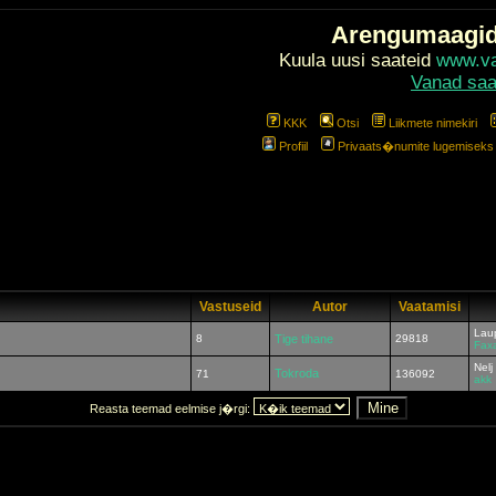
Arengumaagi
Kuula uusi saateid
www.val
Vanad saa
KKK
Otsi
Liikmete nimekiri
Profiil
Privaats�numite lugemiseks l
Vastuseid
Autor
Vaatamisi
Lau
8
Tige tihane
29818
Fax
Nelj
Tokroda
71
136092
akk
Reasta teemad eelmise j�rgi: