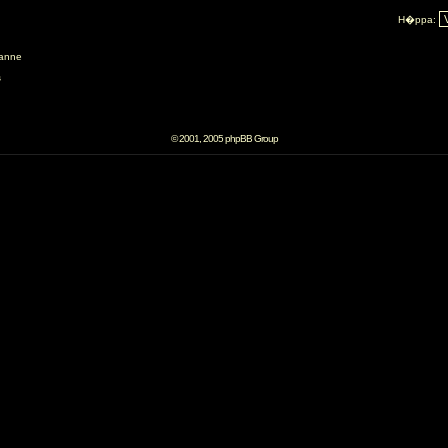
H�ppa:
anne
s
© 2001, 2005 phpBB Group