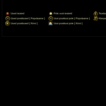
Uued teated
Pole uusi teateid
Teada
Uued postitused [ Populaarne ]
Uusi postitusi pole [ Populaarne ]
Kleep
Uued postitused [ Kinni ]
Uusi postitusi pole [ Kinni ]