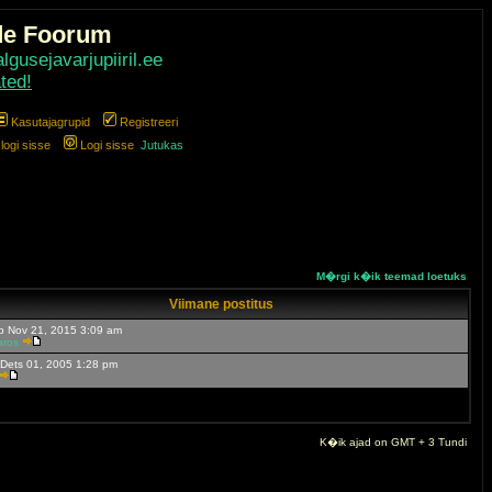
de Foorum
gusejavarjupiiril.ee
ted!
Kasutajagrupid
Registreeri
ogi sisse
Logi sisse
Jutukas
M�rgi k�ik teemad loetuks
Viimane postitus
p Nov 21, 2015 3:09 am
aros
 Dets 01, 2005 1:28 pm
K�ik ajad on GMT + 3 Tundi