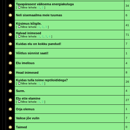
Tavapärasest väiksema energiakuluga
34
[
Mine lehele:
1
,
2
]
Neli sisemaailma meie tuumas
6
Küsimus kõigile.
41
[
Mine lehele:
1
,
2
,
3
]
Halvad inimesed
71
[
Mine lehele:
1
,
2
,
3
,
4
]
Kuidas elu on kokku pandud!
7
Võitlus sünnist saati!
1
Elu imelisus
4
Head inimesed
8
Kuidas tulla toime reptiloididega?
26
[
Mine lehele:
1
,
2
]
Surm.
4
Elu ette elamine
27
[
Mine lehele:
1
,
2
]
Orja olemus
1
Vaikse jõe vulin
7
Taimed
0