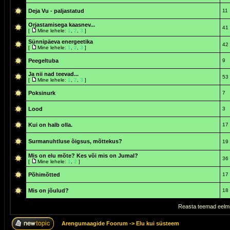
Deja Vu - paljastatud
11
Orjastamisega kaasnev...
41
[
Mine lehele:
1
,
2
,
3
]
Sünnipäeva energeetika
42
[
Mine lehele:
1
,
2
,
3
]
Peegeltuba
9
Ja nii nad teevad...
53
[
Mine lehele:
1
,
2
,
3
]
Poksinurk
7
Lood
3
Kui on halb olla.
17
Surmanuhtluse õigsus, mõttekus?
19
Mis on elu mõte? Kes või mis on Jumal?
36
[
Mine lehele:
1
,
2
]
Põhimõtted
17
Mis on jõulud?
18
Reasta teemad eelmi
Arengumaagide Foorum
->
Elu kui süsteem