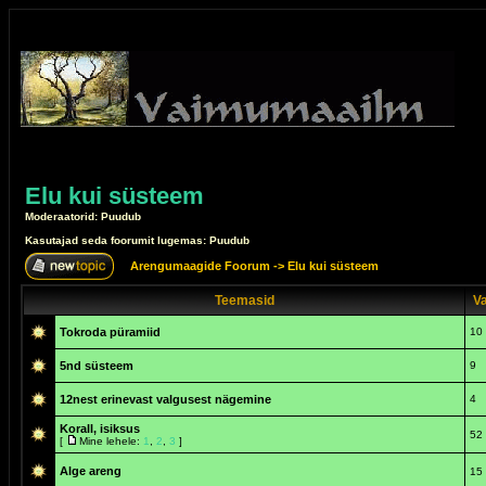
Elu kui süsteem
Moderaatorid: Puudub
Kasutajad seda foorumit lugemas: Puudub
Arengumaagide Foorum
->
Elu kui süsteem
Teemasid
Va
Tokroda püramiid
10
5nd süsteem
9
12nest erinevast valgusest nägemine
4
Korall, isiksus
52
[
Mine lehele:
1
,
2
,
3
]
Alge areng
15