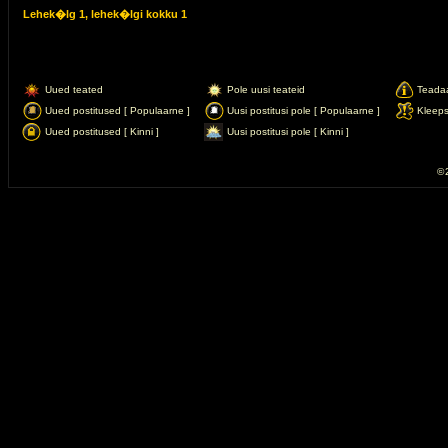
Lehek�lg
1
, lehek�lgi kokku
1
Uued teated
Pole uusi teateid
Teada
Uued postitused [ Populaarne ]
Uusi postitusi pole [ Populaarne ]
Kleep
Uued postitused [ Kinni ]
Uusi postitusi pole [ Kinni ]
© 