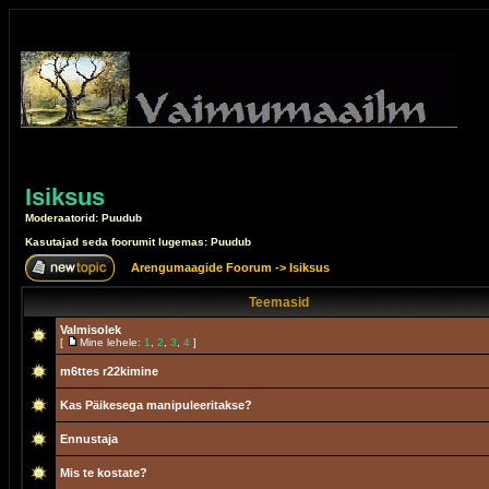
Isiksus
Moderaatorid: Puudub
Kasutajad seda foorumit lugemas: Puudub
Arengumaagide Foorum
->
Isiksus
Teemasid
Valmisolek
[
Mine lehele:
1
,
2
,
3
,
4
]
m6ttes r22kimine
Kas Päikesega manipuleeritakse?
Ennustaja
Mis te kostate?