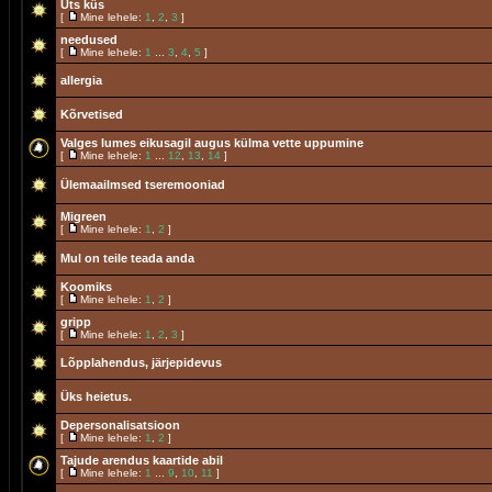
Üts küs
[
Mine lehele:
1
,
2
,
3
]
needused
[
Mine lehele:
1
...
3
,
4
,
5
]
allergia
Kõrvetised
Valges lumes eikusagil augus külma vette uppumine
[
Mine lehele:
1
...
12
,
13
,
14
]
Ülemaailmsed tseremooniad
Migreen
[
Mine lehele:
1
,
2
]
Mul on teile teada anda
Koomiks
[
Mine lehele:
1
,
2
]
gripp
[
Mine lehele:
1
,
2
,
3
]
Lõpplahendus, järjepidevus
Üks heietus.
Depersonalisatsioon
[
Mine lehele:
1
,
2
]
Tajude arendus kaartide abil
[
Mine lehele:
1
...
9
,
10
,
11
]