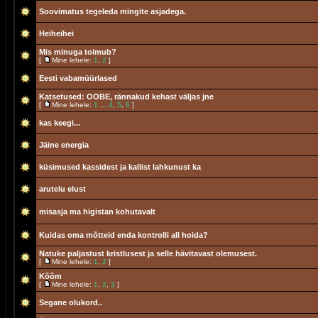
Soovimatus tegeleda mingite asjadega.
Heiheihei
Mis minuga toimub?
[
Mine lehele:
1
,
2
]
Eesti vabamüürlased
Katsetused: OOBE, rännakud kehast väljas jne
[
Mine lehele:
1
...
4
,
5
,
6
]
kas keegi...
Jäine energia
küsimused kassidest ja kallist lahkunust ka
arutelu elust
misasja ma higistan kohutavalt
Kuidas oma mõtteid enda kontrolli all hoida?
Natuke paljastust kristlusest ja selle hävitavast olemusest.
[
Mine lehele:
1
,
2
]
Kõõm
[
Mine lehele:
1
,
2
,
3
]
Segane olukord..