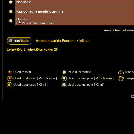
Näonahk
Käejooned ja nende lugemine
Hambad
[
Mine lehele:
1
...
4
,
5
,
6
]
Reasta teemad eelmi
Arengumaagide Foorum
->
Isiksus
Lehek�lg
1
, lehek�lgi kokku
25
Uued teated
Pole uusi teateid
Teada
Uued postitused [ Populaarne ]
Uusi postitusi pole [ Populaarne ]
Kleep
Uued postitused [ Kinni ]
Uusi postitusi pole [ Kinni ]
© 