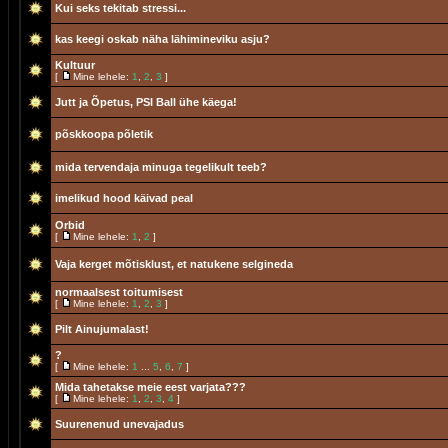
Kui seks tekitab stressi...
kas keegi oskab näha lähimineviku asju?
Kultuur
[
Mine lehele:
1
,
2
,
3
]
Jutt ja Õpetus, PSI Ball ühe käega!
põskkoopa põletik
mida tervendaja minuga tegelikult teeb?
imelikud hood käivad peal
Orbid
[
Mine lehele:
1
,
2
]
Vaja kerget mõtisklust, et natukene selgineda
normaalsest toitumisest
[
Mine lehele:
1
,
2
,
3
]
Pilt Ainujumalast!
?
[
Mine lehele:
1
...
5
,
6
,
7
]
Mida tahetakse meie eest varjata???
[
Mine lehele:
1
,
2
,
3
,
4
]
Suurenenud unevajadus