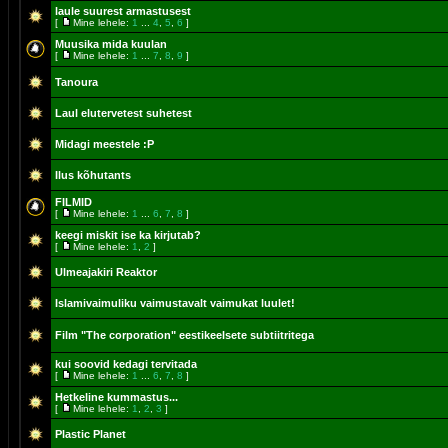
laule suurest armastusest
[
Mine lehele:
1
...
4
,
5
,
6
]
Muusika mida kuulan
[
Mine lehele:
1
...
7
,
8
,
9
]
Tanoura
Laul elutervetest suhetest
Midagi meestele :P
Ilus kõhutants
FILMID
[
Mine lehele:
1
...
6
,
7
,
8
]
keegi miskit ise ka kirjutab?
[
Mine lehele:
1
,
2
]
Ulmeajakiri Reaktor
Islamivaimuliku vaimustavalt vaimukat luulet!
Film "The corporation" eestikeelsete subtiitritega
kui soovid kedagi tervitada
[
Mine lehele:
1
...
6
,
7
,
8
]
Hetkeline kummastus...
[
Mine lehele:
1
,
2
,
3
]
Plastic Planet