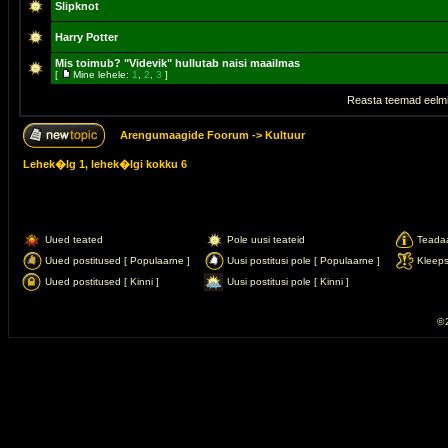
Slipknot
Harry Potter
Mis toimub? "Videvik" hullutab naisi maailmas
[
Mine lehele:
1
,
2
,
3
]
Reasta teemad eelmi
Arengumaagide Foorum
->
Kultuur
Lehek�lg
1
, lehek�lgi kokku
6
Uued teated
Pole uusi teateid
Teada
Uued postitused [ Populaarne ]
Uusi postitusi pole [ Populaarne ]
Kleep
Uued postitused [ Kinni ]
Uusi postitusi pole [ Kinni ]
© 