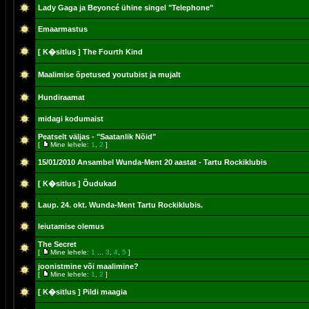
Lady Gaga ja Beyoncé ühine singel "Telephone"
Emaarmastus
[ K�sitlus ]
The Fourth Kind
Maalimise õpetused youtubist ja mujalt
Hundiraamat
midagi kodumaist
Peatselt väljas - "Saatanlik Nõid"
[
Mine lehele:
1
,
2
]
15/01/2010 Ansambel Wunda-Ment 20 aastat - Tartu Rockiklubis
[ K�sitlus ]
Õudukad
Laup. 24. okt. Wunda-Ment Tartu Rockiklubis.
leiutamise olemus
The Secret
[
Mine lehele:
1
...
3
,
4
,
5
]
joonistmine või maalimine?
[
Mine lehele:
1
,
2
]
[ K�sitlus ]
Pildi maagia