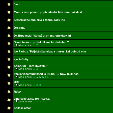
Jazz
Mõnus lastepärane popteaduslik film annunakidest.
Klassikaline muusika + tehno, rokk jne
ÜrgSiuG
Dr. Burzynski: Vähktõbi on murettekitav äri
Siioni tarkade protokoll või Juudid ahju ?
[
Mine lehele:
1
,
2
]
Ivo Parbus "Paljakäsi ja relvaga : mees, kel polnud nim
eye infinity
Sõjaruun - Talv MCD/MLP
[
Mine lehele:
1
,
2
]
Itaalia vabamüürlased ja DISKO 19 Nov. Tallinnas
[
Mine lehele:
1
...
4
,
5
,
6
]
URT
[
Mine lehele:
1
,
2
,
3
]
Relax
sinu selle aasta top-raamat
[
Mine lehele:
1
,
2
,
3
,
4
]
Kallase afäär