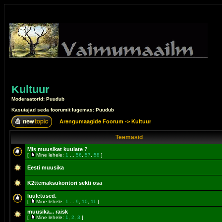
Kultuur
Moderaatorid: Puudub
Kasutajad seda foorumit lugemas: Puudub
Arengumaagide Foorum
->
Kultuur
Teemasid
Mis muusikat kuulate ?
[
Mine lehele:
1
...
56
,
57
,
58
]
Eesti muusika
K2ttemaksukontori sekti osa
luuletused.
[
Mine lehele:
1
...
9
,
10
,
11
]
muusika... raisk
[
Mine lehele:
1
,
2
,
3
]