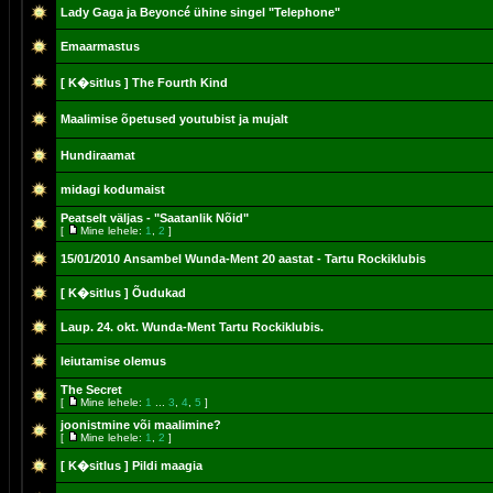
Lady Gaga ja Beyoncé ühine singel "Telephone"
Emaarmastus
[ K�sitlus ]
The Fourth Kind
Maalimise õpetused youtubist ja mujalt
Hundiraamat
midagi kodumaist
Peatselt väljas - "Saatanlik Nõid"
[
Mine lehele:
1
,
2
]
15/01/2010 Ansambel Wunda-Ment 20 aastat - Tartu Rockiklubis
[ K�sitlus ]
Õudukad
Laup. 24. okt. Wunda-Ment Tartu Rockiklubis.
leiutamise olemus
The Secret
[
Mine lehele:
1
...
3
,
4
,
5
]
joonistmine või maalimine?
[
Mine lehele:
1
,
2
]
[ K�sitlus ]
Pildi maagia