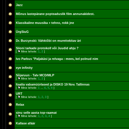
Jazz
Mõnus lastepärane popteaduslik film annunakidest.
Klassikaline muusika + tehno, rokk jne
ÜrgSiuG
Dr. Burzynski: Vähktõbi on murettekitav äri
Siioni tarkade protokoll või Juudid ahju ?
[
Mine lehele:
1
,
2
]
Ivo Parbus "Paljakäsi ja relvaga : mees, kel polnud nim
eye infinity
Sõjaruun - Talv MCD/MLP
[
Mine lehele:
1
,
2
]
Itaalia vabamüürlased ja DISKO 19 Nov. Tallinnas
[
Mine lehele:
1
...
4
,
5
,
6
]
URT
[
Mine lehele:
1
,
2
,
3
]
Relax
sinu selle aasta top-raamat
[
Mine lehele:
1
,
2
,
3
,
4
]
Kallase afäär