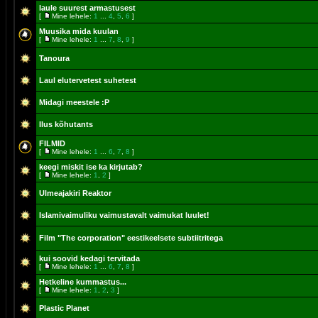
laule suurest armastusest
[
Mine lehele:
1
...
4
,
5
,
6
]
Muusika mida kuulan
[
Mine lehele:
1
...
7
,
8
,
9
]
Tanoura
Laul elutervetest suhetest
Midagi meestele :P
Ilus kõhutants
FILMID
[
Mine lehele:
1
...
6
,
7
,
8
]
keegi miskit ise ka kirjutab?
[
Mine lehele:
1
,
2
]
Ulmeajakiri Reaktor
Islamivaimuliku vaimustavalt vaimukat luulet!
Film "The corporation" eestikeelsete subtiitritega
kui soovid kedagi tervitada
[
Mine lehele:
1
...
6
,
7
,
8
]
Hetkeline kummastus...
[
Mine lehele:
1
,
2
,
3
]
Plastic Planet