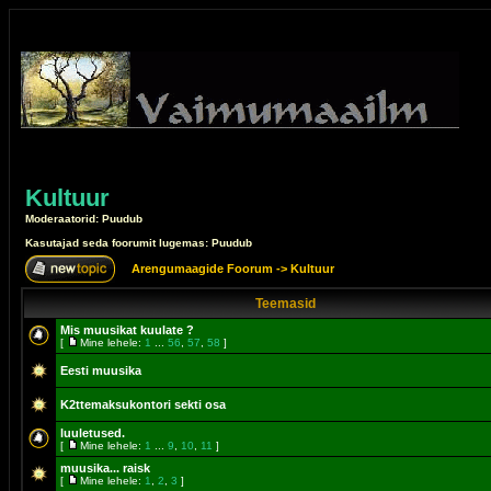
Kultuur
Moderaatorid: Puudub
Kasutajad seda foorumit lugemas: Puudub
Arengumaagide Foorum
->
Kultuur
Teemasid
Mis muusikat kuulate ?
[
Mine lehele:
1
...
56
,
57
,
58
]
Eesti muusika
K2ttemaksukontori sekti osa
luuletused.
[
Mine lehele:
1
...
9
,
10
,
11
]
muusika... raisk
[
Mine lehele:
1
,
2
,
3
]