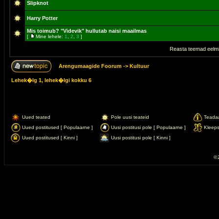
Slipknot
Harry Potter
Mis toimub? "Videvik" hullutab naisi maailmas
[
Mine lehele:
1
,
2
,
3
]
Reasta teemad eelmi
Arengumaagide Foorum
->
Kultuur
Lehek�lg
1
, lehek�lgi kokku
6
Uued teated
Pole uusi teateid
Teada
Uued postitused [ Populaarne ]
Uusi postitusi pole [ Populaarne ]
Kleep
Uued postitused [ Kinni ]
Uusi postitusi pole [ Kinni ]
© 