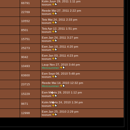
Kolm Juun 29, 2011 1:11 pm
66791
toorum
Reede Mai 27, 2011 2:22 pm
22769
toorum
Teis Mai 24, 2011 2:33 pm
10552
toorum
Teis Apr 12, 2011 1:51 pm
8501
toorum
Esm Jan 24, 2011 3:27 pm
15751
toorum
Esm Jan 10, 2011 4:20 pm
25273
toorum
Esm Jan 03, 2011 4:23 pm
9042
toorum
Laup Nov 27, 2010 3:44 pm
10493
Motosummer
Esm Sept 06, 2010 5:48 pm
63600
toorum
Reede Mai 14, 2010 12:32 pm
23715
Motosummer
Esm M�rts 29, 2010 1:12 pm
15229
toorum
Kolm M�rts 24, 2010 1:34 pm
9671
toorum
Esm Jan 25, 2010 2:29 pm
12998
toorum