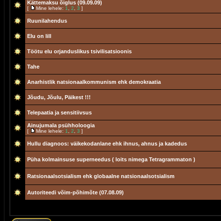
Kättemaksu õiglus (09.09.09)
[
Mine lehele:
1
,
2
,
3
]
Ruunilahendus
Elu on lill
Töötu elu orjanduslikus tsivilisatsioonis
Tahe
Anarhistlik natsionaalkommunism ehk demokraatia
Jõudu, Jõulu, Päikest !!!
Telepaatia ja sensitiivsus
Ainujumala psühholoogia
[
Mine lehele:
1
,
2
,
3
]
Hullu diagnoos: väikekodanlane ehk ihnus, ahnus ja kadedus
Püha kolmainsuse superneedus ( loits nimega Tetragrammaton )
Ratsionaalsotsialism ehk globaalne natsionaalsotsialism
Autoriteedi võim-põhimõte (07.08.09)