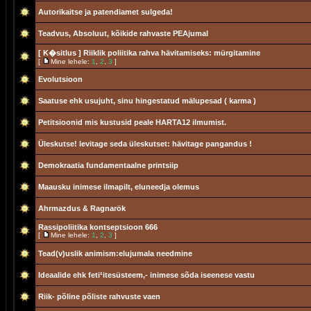
Autorikaitse ja patendiamet sulgeda!
Teadvus, Absoluut, kõikide rahvaste PEAjumal
[ K�sitlus ]
Riiklik poliitika rahva hävitamiseks: mürgitamine
[
Mine lehele:
1
,
2
,
3
]
Evolutsioon
Saatuse ehk usujuht, sinu hingestatud mälupesad ( karma )
Petitsioonid mis kustusid peale HARTA12 ilmumist.
Üleskutse! levitage seda üleskutset: hävitage pangandus !
Demokraatia fundamentaalne printsiip
Maausku inimese ilmapilt, eluneedja olemus
Ahrmazdus & Ragnarök
Rassipoliitika kontseptsioon 666
[
Mine lehele:
1
,
2
,
3
]
Tead(v)uslik animism:elujumala needmine
Ideaalide ehk feti¹itesüsteem,- inimese sõda iseenese vastu
Riik- põline põliste rahvuste vaen