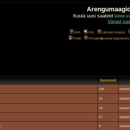
Arengumaagi
Kuula uusi saateid
www.val
Vanad saa
KKK
Otsi
Liikmete nimekiri
Profiil
Privaats�numite lugemiseks l
Vastuseid
toorum
189
toorum
14
18
toorum
11
toorum
t
9
toorum