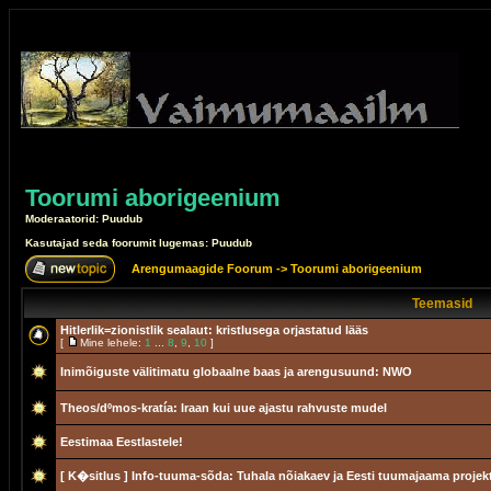
Toorumi aborigeenium
Moderaatorid: Puudub
Kasutajad seda foorumit lugemas: Puudub
Arengumaagide Foorum
->
Toorumi aborigeenium
Teemasid
Hitlerlik=zionistlik sealaut: kristlusega orjastatud lääs
[
Mine lehele:
1
...
8
,
9
,
10
]
Inimõiguste välitimatu globaalne baas ja arengusuund: NWO
Theos/dºmos-kratía: Iraan kui uue ajastu rahvuste mudel
Eestimaa Eestlastele!
[ K�sitlus ]
Info-tuuma-sõda: Tuhala nõiakaev ja Eesti tuumajaama projek