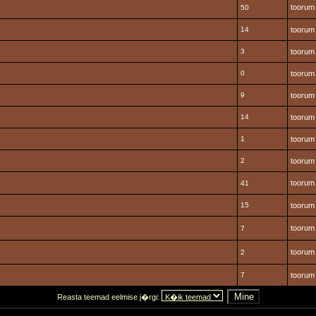
toorum
50
14
toorum
3
toorum
0
toorum
9
toorum
14
toorum
1
toorum
2
toorum
toorum
41
15
toorum
toorum
7
toorum
2
7
toorum
Reasta teemad eelmise j�rgi: