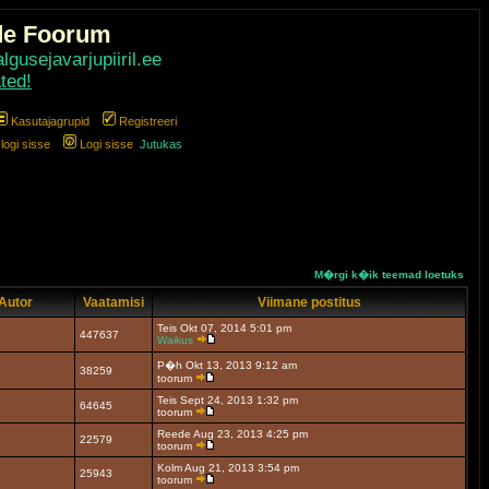
de Foorum
gusejavarjupiiril.ee
ted!
Kasutajagrupid
Registreeri
ogi sisse
Logi sisse
Jutukas
M�rgi k�ik teemad loetuks
Autor
Vaatamisi
Viimane postitus
Teis Okt 07, 2014 5:01 pm
447637
Waikus
P�h Okt 13, 2013 9:12 am
38259
toorum
Teis Sept 24, 2013 1:32 pm
64645
toorum
Reede Aug 23, 2013 4:25 pm
22579
toorum
Kolm Aug 21, 2013 3:54 pm
25943
toorum