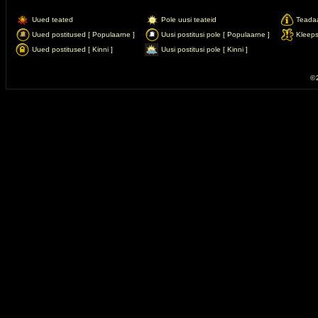
Uued teated
Pole uusi teateid
Teada
Uued postitused [ Populaarne ]
Uusi postitusi pole [ Populaarne ]
Kleep
Uued postitused [ Kinni ]
Uusi postitusi pole [ Kinni ]
© 