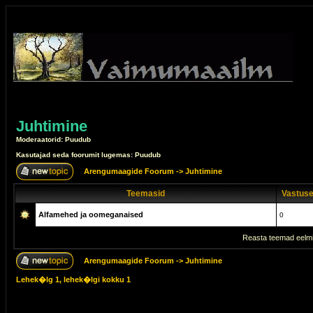
Juhtimine
Moderaatorid: Puudub
Kasutajad seda foorumit lugemas: Puudub
Arengumaagide Foorum
->
Juhtimine
Teemasid
Vastus
Alfamehed ja oomeganaised
0
Reasta teemad eelmi
Arengumaagide Foorum
->
Juhtimine
Lehek�lg
1
, lehek�lgi kokku
1