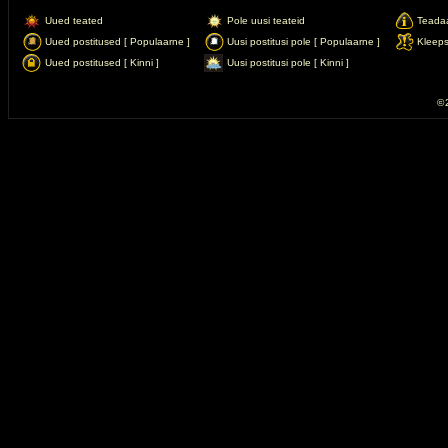
Uued teated
Pole uusi teateid
Teada
Uued postitused [ Populaarne ]
Uusi postitusi pole [ Populaarne ]
Kleep
Uued postitused [ Kinni ]
Uusi postitusi pole [ Kinni ]
© 