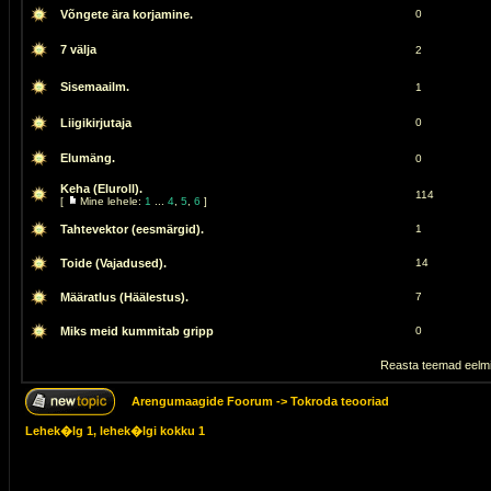
Võngete ära korjamine.
0
7 välja
2
Sisemaailm.
1
Liigikirjutaja
0
Elumäng.
0
Keha (Eluroll).
114
[
Mine lehele:
1
...
4
,
5
,
6
]
Tahtevektor (eesmärgid).
1
Toide (Vajadused).
14
Määratlus (Häälestus).
7
Miks meid kummitab gripp
0
Reasta teemad eelmi
Arengumaagide Foorum
->
Tokroda teooriad
Lehek�lg
1
, lehek�lgi kokku
1