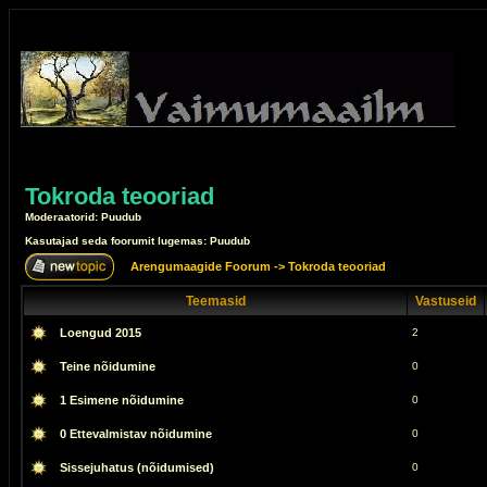
Tokroda teooriad
Moderaatorid: Puudub
Kasutajad seda foorumit lugemas: Puudub
Arengumaagide Foorum
->
Tokroda teooriad
Teemasid
Vastuseid
Loengud 2015
2
Teine nõidumine
0
1 Esimene nõidumine
0
0 Ettevalmistav nõidumine
0
Sissejuhatus (nõidumised)
0