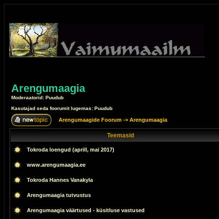
Arengumaagia
Moderaatorid: Puudub
Kasutajad seda foorumit lugemas: Puudub
Arengumaagide Foorum
->
Arengumaagia
Teemasid
Tokroda loengud (aprill, mai 2017)
www.arengumaagia.ee
Tokroda Hannes Vanakyla
Arengumaagia tutvustus
Arengumaagia väärtused - küsitluse vastused