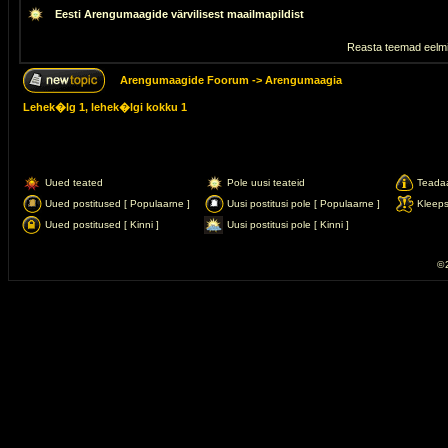
Eesti Arengumaagide värvilisest maailmapildist
Reasta teemad eelmi
Arengumaagide Foorum
->
Arengumaagia
Lehek�lg
1
, lehek�lgi kokku
1
Uued teated
Pole uusi teateid
Teada
Uued postitused [ Populaarne ]
Uusi postitusi pole [ Populaarne ]
Kleep
Uued postitused [ Kinni ]
Uusi postitusi pole [ Kinni ]
© 