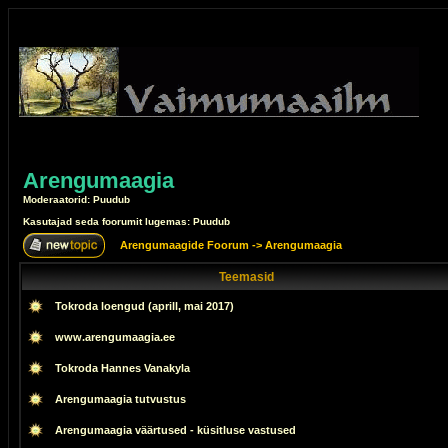
Arengumaagia
Moderaatorid: Puudub
Kasutajad seda foorumit lugemas: Puudub
Arengumaagide Foorum
->
Arengumaagia
Teemasid
Tokroda loengud (aprill, mai 2017)
www.arengumaagia.ee
Tokroda Hannes Vanakyla
Arengumaagia tutvustus
Arengumaagia väärtused - küsitluse vastused