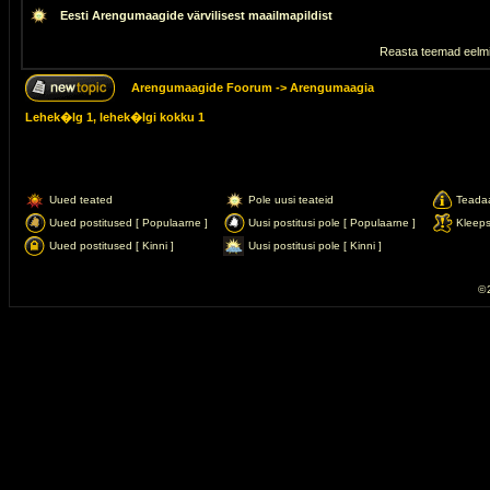
Eesti Arengumaagide värvilisest maailmapildist
Reasta teemad eelmi
Arengumaagide Foorum
->
Arengumaagia
Lehek�lg
1
, lehek�lgi kokku
1
Uued teated
Pole uusi teateid
Teada
Uued postitused [ Populaarne ]
Uusi postitusi pole [ Populaarne ]
Kleep
Uued postitused [ Kinni ]
Uusi postitusi pole [ Kinni ]
© 