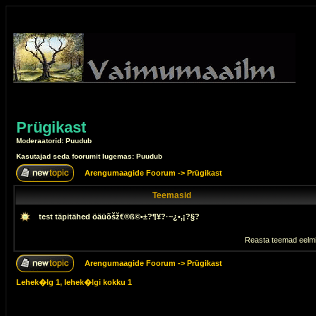
Prügikast
Moderaatorid: Puudub
Kasutajad seda foorumit lugemas: Puudub
Arengumaagide Foorum
->
Prügikast
Teemasid
test täpitähed öäüõšž€®ß©•±?¶¥?·~¿•,¡?§?
Reasta teemad eelmi
Arengumaagide Foorum
->
Prügikast
Lehek�lg
1
, lehek�lgi kokku
1