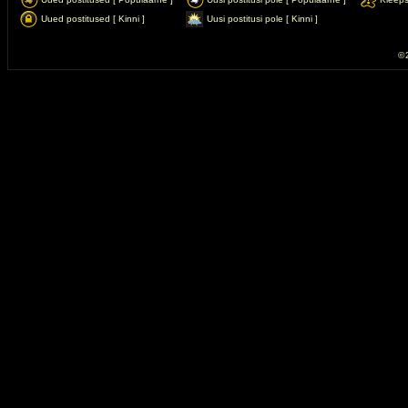
Uued postitused [ Kinni ]
Uusi postitusi pole [ Kinni ]
© 