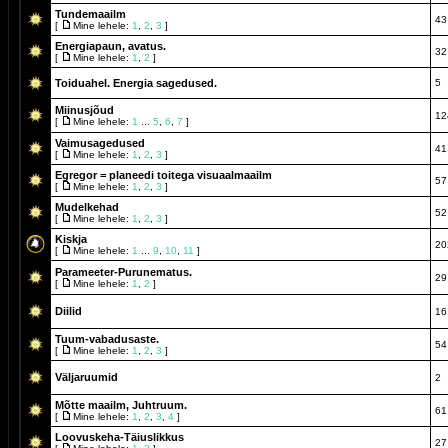
Tundemaailm
43
[
Mine lehele:
1
,
2
,
3
]
Energiapaun, avatus.
32
[
Mine lehele:
1
,
2
]
Toiduahel. Energia sagedused.
5
Miinusjõud
12
[
Mine lehele:
1
...
5
,
6
,
7
]
Vaimusagedused
41
[
Mine lehele:
1
,
2
,
3
]
Egregor = planeedi toitega visuaalmaailm
57
[
Mine lehele:
1
,
2
,
3
]
Mudelkehad
52
[
Mine lehele:
1
,
2
,
3
]
Kiskja
20
[
Mine lehele:
1
...
9
,
10
,
11
]
Parameeter-Purunematus.
29
[
Mine lehele:
1
,
2
]
Diilid
16
Tuum-vabadusaste.
54
[
Mine lehele:
1
,
2
,
3
]
Väljaruumid
2
Mõtte maailm, Juhtruum.
61
[
Mine lehele:
1
,
2
,
3
,
4
]
Loovuskeha-Täiuslikkus
27