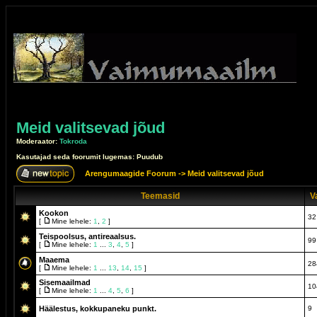
Meid valitsevad jõud
Moderaator:
Tokroda
Kasutajad seda foorumit lugemas: Puudub
Arengumaagide Foorum
->
Meid valitsevad jõud
Teemasid
V
Kookon
32
[
Mine lehele:
1
,
2
]
Teispoolsus, antireaalsus.
99
[
Mine lehele:
1
...
3
,
4
,
5
]
Maaema
28
[
Mine lehele:
1
...
13
,
14
,
15
]
Sisemaailmad
10
[
Mine lehele:
1
...
4
,
5
,
6
]
Häälestus, kokkupaneku punkt.
9