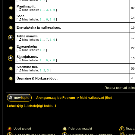
[
Mine lehele:
1
,
2
]
Maailmapilt.
82
[
Mine lehele:
1
...
3
,
4
,
5
]
Säde
14
[
Mine lehele:
1
...
6
,
7
,
8
]
Energiakeha ja nullreaalsus.
19
Tahte maailm.
17
[
Mine lehele:
1
...
7
,
8
,
9
]
Egregorkeha
22
[
Mine lehele:
1
,
2
]
Sissejuhatus.
15
[
Mine lehele:
1
...
6
,
7
,
8
]
Sisemine tuli.
59
[
Mine lehele:
1
,
2
,
3
]
Ürgnaine & Nõrkuse jõud.
4
Reasta teemad eelmi
Arengumaagide Foorum
->
Meid valitsevad jõud
Lehek�lg
1
, lehek�lgi kokku
1
Uued teated
Pole uusi teateid
Teada
Uued postitused [ Populaarne ]
Uusi postitusi pole [ Populaarne ]
Kleep