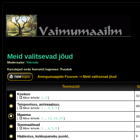
Meid valitsevad jõud
Moderaator:
Tokroda
Kasutajad seda foorumit lugemas: Puudub
Arengumaagide Foorum
->
Meid valitsevad jõud
Teemasid
V
Kookon
32
[
Mine lehele:
1
,
2
]
Teispoolsus, antireaalsus.
99
[
Mine lehele:
1
...
3
,
4
,
5
]
Maaema
28
[
Mine lehele:
1
...
13
,
14
,
15
]
Sisemaailmad
10
[
Mine lehele:
1
...
4
,
5
,
6
]
Häälestus, kokkupaneku punkt.
9