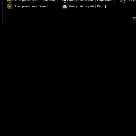
Uued postitused [ Kinni ]
Uusi postitusi pole [ Kinni ]
© 