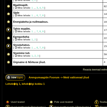
[
Mine lehele:
1
,
2
]
Maailmapilt.
82
[
Mine lehele:
1
...
3
,
4
,
5
]
Säde
14
[
Mine lehele:
1
...
6
,
7
,
8
]
Energiakeha ja nullreaalsus.
19
Tahte maailm.
17
[
Mine lehele:
1
...
7
,
8
,
9
]
Egregorkeha
22
[
Mine lehele:
1
,
2
]
Sissejuhatus.
15
[
Mine lehele:
1
...
6
,
7
,
8
]
Sisemine tuli.
59
[
Mine lehele:
1
,
2
,
3
]
Ürgnaine & Nõrkuse jõud.
4
Reasta teemad eelmi
Arengumaagide Foorum
->
Meid valitsevad jõud
Lehek�lg
1
, lehek�lgi kokku
1
Uued teated
Pole uusi teateid
Teada
Uued postitused [ Populaarne ]
Uusi postitusi pole [ Populaarne ]
Kleep