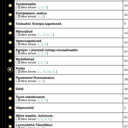
Tundemaailm
43
[
Mine lehele:
1
,
2
,
3
]
Energiapaun, avatus.
32
[
Mine lehele:
1
,
2
]
Toiduahel. Energia sagedused.
5
Miinusjõud
12
[
Mine lehele:
1
...
5
,
6
,
7
]
Vaimusagedused
41
[
Mine lehele:
1
,
2
,
3
]
Egregor = planeedi toitega visuaalmaailm
57
[
Mine lehele:
1
,
2
,
3
]
Mudelkehad
52
[
Mine lehele:
1
,
2
,
3
]
Kiskja
20
[
Mine lehele:
1
...
9
,
10
,
11
]
Parameeter-Purunematus.
29
[
Mine lehele:
1
,
2
]
Diilid
16
Tuum-vabadusaste.
54
[
Mine lehele:
1
,
2
,
3
]
Väljaruumid
2
Mõtte maailm, Juhtruum.
61
[
Mine lehele:
1
,
2
,
3
,
4
]
Loovuskeha-Täiuslikkus
27