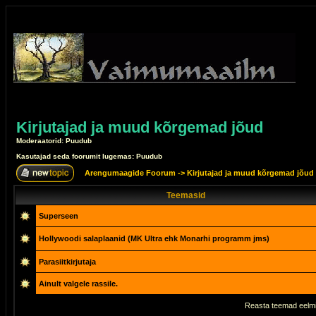
Kirjutajad ja muud kõrgemad jõud
Moderaatorid: Puudub
Kasutajad seda foorumit lugemas: Puudub
Arengumaagide Foorum
->
Kirjutajad ja muud kõrgemad jõud
Teemasid
Superseen
Hollywoodi salaplaanid (MK Ultra ehk Monarhi programm jms)
Parasiitkirjutaja
Ainult valgele rassile.
Reasta teemad eelmi