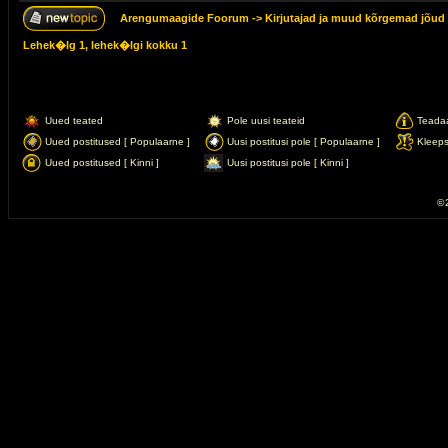
Arengumaagide Foorum
->
Kirjutajad ja muud kõrgemad jõud
Lehek�lg
1
, lehek�lgi kokku
1
Uued teated
Pole uusi teateid
Teada
Uued postitused [ Populaarne ]
Uusi postitusi pole [ Populaarne ]
Kleep
Uued postitused [ Kinni ]
Uusi postitusi pole [ Kinni ]
© 