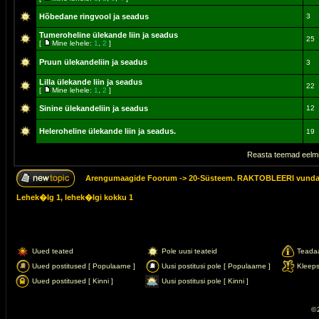
Hõbedane ringvool ja seadus
3
Tumeroheline ülekande liin ja seadus
25
[
Mine lehele:
1
,
2
]
Pruun ülekandeliin ja seadus
3
Lilla ülekande liin ja seadus
22
[
Mine lehele:
1
,
2
]
Sinine ülekandeliin ja seadus
12
Heleroheline ülekande liin ja seadus.
19
Reasta teemad eelmi
Arengumaagide Foorum
->
20-Süsteem. RAKTOBLEERI vunda
Lehek�lg
1
, lehek�lgi kokku
1
Uued teated
Pole uusi teateid
Teada
Uued postitused [ Populaarne ]
Uusi postitusi pole [ Populaarne ]
Kleep
Uued postitused [ Kinni ]
Uusi postitusi pole [ Kinni ]
© 