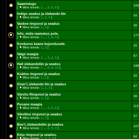
Saamislugu
100
[
Mine lehele:
1
...
4
,
5
,
6
]
Indigo seadus ja ülekande liin
54
[
Mine lehele:
1
,
2
,
3
]
Vaskne ringvool ja seadus
36
[
Mine lehele:
1
,
2
]
Info, mida raamatus pole.
177
[
Mine lehele:
1
...
7
,
8
,
9
]
Konkurss kaane kujundusele.
20
[
Mine lehele:
1
,
2
]
Valge maagia
87
[
Mine lehele:
1
...
3
,
4
,
5
]
Hall ülekandeliin ja seadus
188
[
Mine lehele:
1
...
8
,
9
,
10
]
Kuldne ringvool ja seadus
20
[
Mine lehele:
1
,
2
]
Oran¾ ülekande liin ja seadus
47
[
Mine lehele:
1
,
2
,
3
]
Värvitu Ringvool ja seadus
38
[
Mine lehele:
1
,
2
]
Punane maagia
115
[
Mine lehele:
1
...
4
,
5
,
6
]
Värviline ringvool ja seadus
37
[
Mine lehele:
1
,
2
]
Bee¾ ülekandeliin ja seadus
107
[
Mine lehele:
1
...
4
,
5
,
6
]
Kirju ringvool ja seadus.
64
[
Mine lehele:
1
,
2
,
3
,
4
]