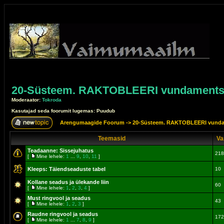
20-Süsteem. RAKTOBLEERI vundamentse
Moderaator:
Tokroda
Kasutajad seda foorumit lugemas: Puudub
Arengumaagide Foorum
->
20-Süsteem. RAKTOBLEERI vunda
Teemasid
Va
Teadaanne:
Sissejuhatus
218
[
Mine lehele:
1
...
9
,
10
,
11
]
Kleeps:
Täiendseaduste tabel
10
Kollane seadus ja ülekande liin
60
[
Mine lehele:
1
,
2
,
3
,
4
]
Must ringvool ja seadus
43
[
Mine lehele:
1
,
2
,
3
]
Raudne ringvool ja seadus
172
[
Mine lehele:
1
...
7
,
8
,
9
]