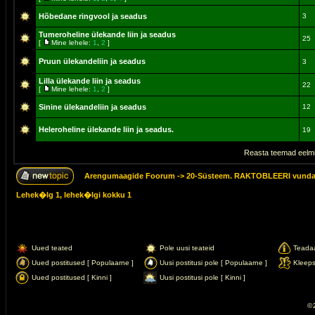
Hõbedane ringvool ja seadus
3
Tumeroheline ülekande liin ja seadus
25
[
Mine lehele:
1
,
2
]
Pruun ülekandeliin ja seadus
3
Lilla ülekande liin ja seadus
22
[
Mine lehele:
1
,
2
]
Sinine ülekandeliin ja seadus
12
Heleroheline ülekande liin ja seadus.
19
Reasta teemad eelmi
Arengumaagide Foorum
->
20-Süsteem. RAKTOBLEERI vunda
Lehek�lg
1
, lehek�lgi kokku
1
Uued teated
Pole uusi teateid
Teada
Uued postitused [ Populaarne ]
Uusi postitusi pole [ Populaarne ]
Kleep
Uued postitused [ Kinni ]
Uusi postitusi pole [ Kinni ]
© 