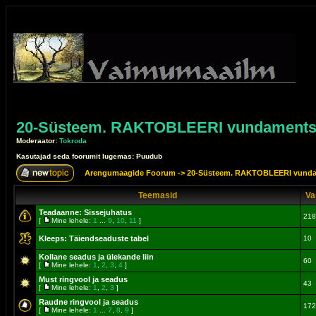
20-Süsteem. RAKTOBLEERI vundamentse
Moderaator:
Tokroda
Kasutajad seda foorumit lugemas: Puudub
Arengumaagide Foorum
->
20-Süsteem. RAKTOBLEERI vunda
Teemasid
Va
Teadaanne:
Sissejuhatus
218
[
Mine lehele:
1
...
9
,
10
,
11
]
Kleeps:
Täiendseaduste tabel
10
Kollane seadus ja ülekande liin
60
[
Mine lehele:
1
,
2
,
3
,
4
]
Must ringvool ja seadus
43
[
Mine lehele:
1
,
2
,
3
]
Raudne ringvool ja seadus
172
[
Mine lehele:
1
...
7
,
8
,
9
]