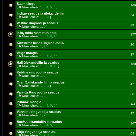
Saamislugu
100
[
Mine lehele:
1
...
4
,
5
,
6
]
Indigo seadus ja ülekande liin
54
[
Mine lehele:
1
,
2
,
3
]
Vaskne ringvool ja seadus
36
[
Mine lehele:
1
,
2
]
Info, mida raamatus pole.
177
[
Mine lehele:
1
...
7
,
8
,
9
]
Konkurss kaane kujundusele.
20
[
Mine lehele:
1
,
2
]
Valge maagia
87
[
Mine lehele:
1
...
3
,
4
,
5
]
Hall ülekandeliin ja seadus
188
[
Mine lehele:
1
...
8
,
9
,
10
]
Kuldne ringvool ja seadus
20
[
Mine lehele:
1
,
2
]
Oran¾ ülekande liin ja seadus
47
[
Mine lehele:
1
,
2
,
3
]
Värvitu Ringvool ja seadus
38
[
Mine lehele:
1
,
2
]
Punane maagia
115
[
Mine lehele:
1
...
4
,
5
,
6
]
Värviline ringvool ja seadus
37
[
Mine lehele:
1
,
2
]
Bee¾ ülekandeliin ja seadus
107
[
Mine lehele:
1
...
4
,
5
,
6
]
Kirju ringvool ja seadus.
64
[
Mine lehele:
1
,
2
,
3
,
4
]