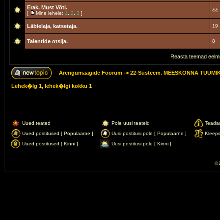
Erak. Must Võti.
44
[
Mine lehele:
1
,
2
,
3
]
Läbielaja, katsetaja.
19
Talentide otsija.
8
Reasta teemad eelmi
Arengumaagide Foorum
->
22-Süsteem. MEESKONNA TUUMI
Lehek�lg
1
, lehek�lgi kokku
1
Uued teated
Pole uusi teateid
Teada
Uued postitused [ Populaarne ]
Uusi postitusi pole [ Populaarne ]
Kleep
Uued postitused [ Kinni ]
Uusi postitusi pole [ Kinni ]
© 