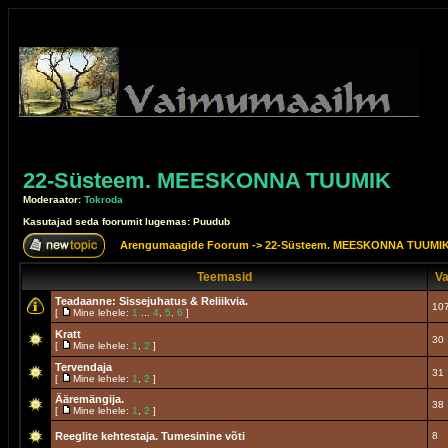
22-Süsteem. MEESKONNA TUUMIK
Moderaator:
Tokroda
Kasutajad seda foorumit lugemas: Puudub
Arengumaagide Foorum
->
22-Süsteem. MEESKONNA TUUMI
Teemasid
Va
Teadaanne:
Sissejuhatus & Reliikvia.
10
[
Mine lehele:
1
...
4
,
5
,
6
]
Kratt
30
[
Mine lehele:
1
,
2
]
Tervendaja
31
[
Mine lehele:
1
,
2
]
Ääremängija.
38
[
Mine lehele:
1
,
2
]
Reeglite kehtestaja. Tumesinine võti
8