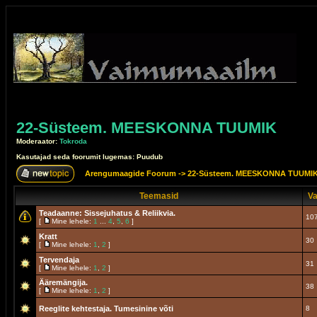
22-Süsteem. MEESKONNA TUUMIK
Moderaator:
Tokroda
Kasutajad seda foorumit lugemas: Puudub
Arengumaagide Foorum
->
22-Süsteem. MEESKONNA TUUMI
Teemasid
Va
Teadaanne:
Sissejuhatus & Reliikvia.
10
[
Mine lehele:
1
...
4
,
5
,
6
]
Kratt
30
[
Mine lehele:
1
,
2
]
Tervendaja
31
[
Mine lehele:
1
,
2
]
Ääremängija.
38
[
Mine lehele:
1
,
2
]
Reeglite kehtestaja. Tumesinine võti
8