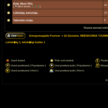
Erak. Must Võti.
44
[
Mine lehele:
1
,
2
,
3
]
Läbielaja, katsetaja.
19
Talentide otsija.
8
Reasta teemad eelmi
Arengumaagide Foorum
->
22-Süsteem. MEESKONNA TUUMI
Lehek�lg
1
, lehek�lgi kokku
1
Uued teated
Pole uusi teateid
Teada
Uued postitused [ Populaarne ]
Uusi postitusi pole [ Populaarne ]
Kleep
Uued postitused [ Kinni ]
Uusi postitusi pole [ Kinni ]
© 