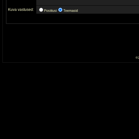
Kuva vastused:
Postitusi
Teemasid
© 