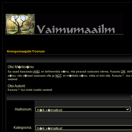
Arengumaagide Foorum
Otsi M�rks�nu:
Sa saad kasutada
AND
, et defineerida s�nu, mis peavad vastuses olema. Kasuta
OR
, de
s�nu, mis v�ivad vastuses olla ja
NOT
, et m�rkida s�nu, mida ei tohi olla. Kasuta * , kui o
vasteid
Otsi Autorit:
Kasuta *, kui otsid osalisi vasteid
Alafoorum:
Kategooria: