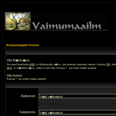
Arengumaagide Foorum
Otsi M�rks�nu:
Sa saad kasutada
AND
, et defineerida s�nu, mis peavad vastuses olema. Kasuta
OR
, de
NOT
, et m�rkida s�nu, mida ei tohi olla. Kasuta * , kui otsid osalisi vasteid
Otsi Autorit:
Kasuta *, kui otsid osalisi vasteid
Alafoorum:
Kategooria: