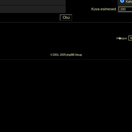
Kah
Kuva esimesed
H�ppa:
© 2001, 2005 phpBB Group