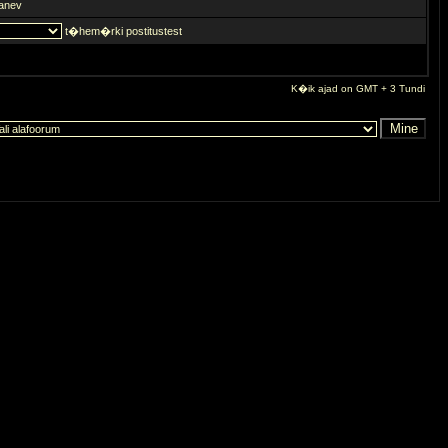
anev
t�hem�rki postitustest
K�ik ajad on GMT + 3 Tundi