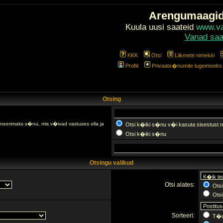
Arengumaagi
Kuula uusi saateid
www.val
Vanad saa
KKK
Otsi
Liikmete nimekiri
Profiil
Privaats�numite lugemiseks l
Otsing
fineerimaks s�nu, mis v�ivad vastuses olla ja
Otsi k�iki s�nu v�i kasuta sisestust n
Otsi k�iki s�nu
Otsingu valikud
Otsi alates:
Otsi
Otsi 
Sorteeri:
T�u