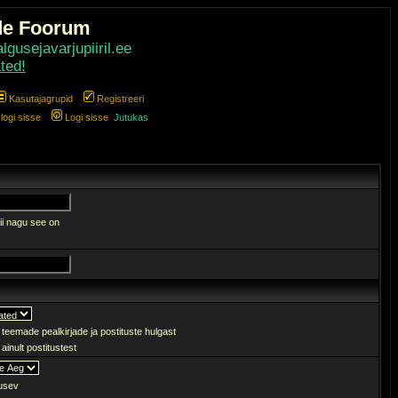
de Foorum
gusejavarjupiiril.ee
ted!
Kasutajagrupid
Registreeri
ogi sisse
Logi sisse
Jutukas
ii nagu see on
 teemade pealkirjade ja postituste hulgast
ainult postitustest
sev