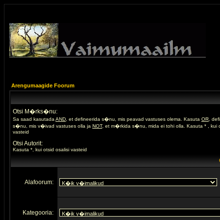
Arengumaagide Foorum
Otsi M�rks�nu:
Sa saad kasutada
AND
, et defineerida s�nu, mis peavad vastuses olema. Kasuta
OR
, de
s�nu, mis v�ivad vastuses olla ja
NOT
, et m�rkida s�nu, mida ei tohi olla. Kasuta * , kui o
vasteid
Otsi Autorit:
Kasuta *, kui otsid osalisi vasteid
Alafoorum:
Kategooria: