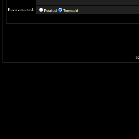
Kuva vastused:
Postitusi
Teemasid
© 