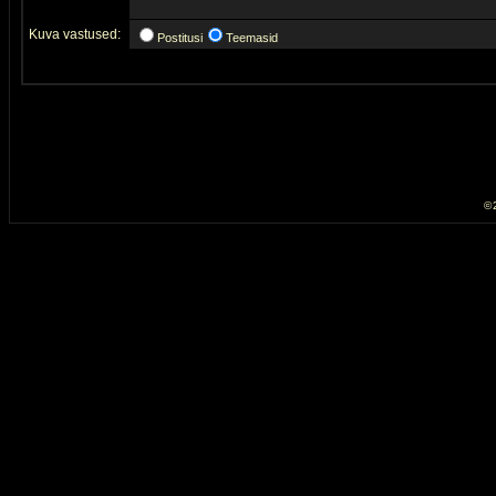
Kuva vastused:
Postitusi
Teemasid
© 