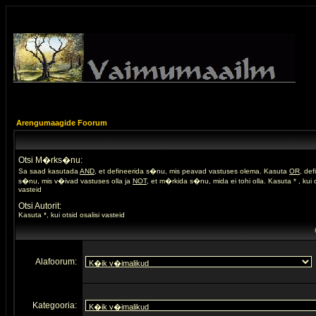
Arengumaagide Foorum
Otsi M�rks�nu:
Sa saad kasutada
AND
, et defineerida s�nu, mis peavad vastuses olema. Kasuta
OR
, de
s�nu, mis v�ivad vastuses olla ja
NOT
, et m�rkida s�nu, mida ei tohi olla. Kasuta * , kui o
vasteid
Otsi Autorit:
Kasuta *, kui otsid osalisi vasteid
Alafoorum:
Kategooria: