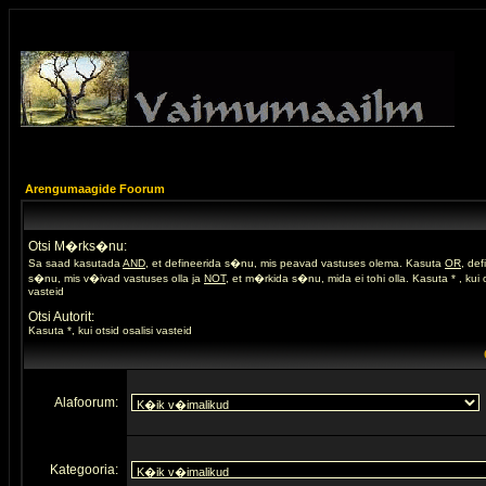
Arengumaagide Foorum
Otsi M�rks�nu:
Sa saad kasutada
AND
, et defineerida s�nu, mis peavad vastuses olema. Kasuta
OR
, de
s�nu, mis v�ivad vastuses olla ja
NOT
, et m�rkida s�nu, mida ei tohi olla. Kasuta * , kui o
vasteid
Otsi Autorit:
Kasuta *, kui otsid osalisi vasteid
Alafoorum:
Kategooria: