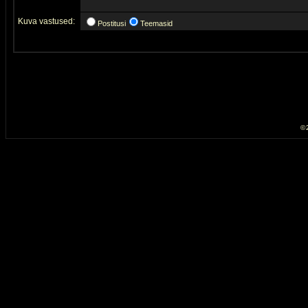
Kuva vastused:
Postitusi
Teemasid
© 