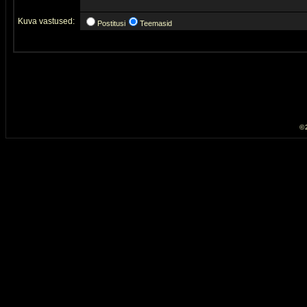
Kuva vastused:
Postitusi
Teemasid
© 