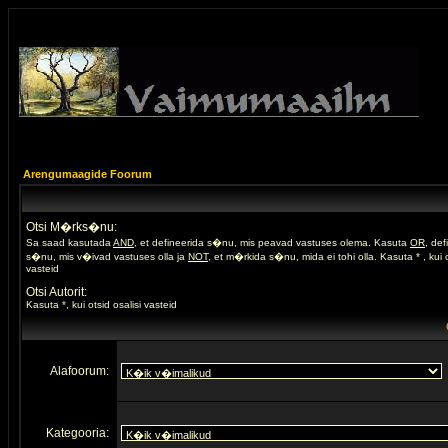
Arengumaagide Foorum
Otsi M�rks�nu:
Sa saad kasutada
AND
, et defineerida s�nu, mis peavad vastuses olema. Kasuta
OR
, de
s�nu, mis v�ivad vastuses olla ja
NOT
, et m�rkida s�nu, mida ei tohi olla. Kasuta * , kui o
vasteid
Otsi Autorit:
Kasuta *, kui otsid osalisi vasteid
Alafoorum:
Kategooria: