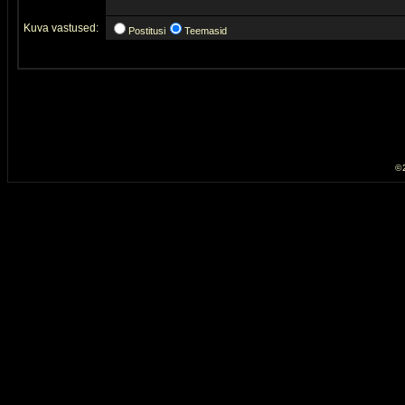
Kuva vastused:
Postitusi
Teemasid
© 