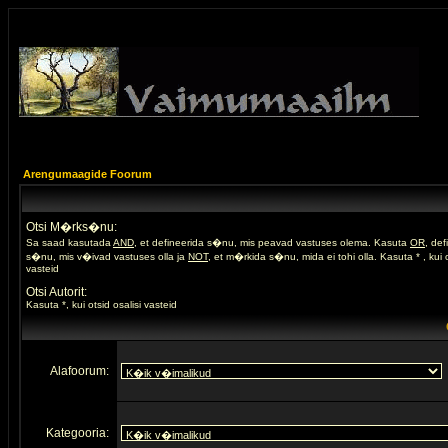
Arengumaagide Foorum
Otsi M�rks�nu:
Sa saad kasutada
AND
, et defineerida s�nu, mis peavad vastuses olema. Kasuta
OR
, de
s�nu, mis v�ivad vastuses olla ja
NOT
, et m�rkida s�nu, mida ei tohi olla. Kasuta * , kui o
vasteid
Otsi Autorit:
Kasuta *, kui otsid osalisi vasteid
Alafoorum:
Kategooria: