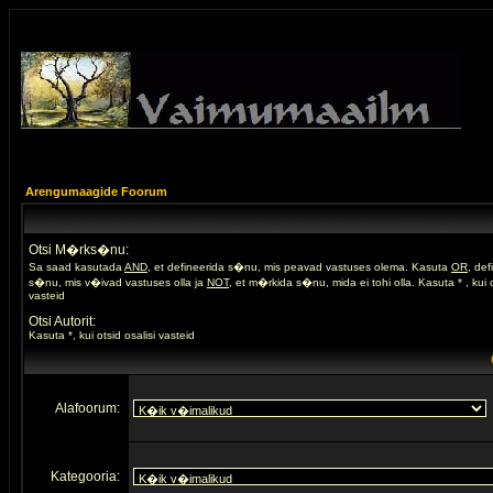
Arengumaagide Foorum
Otsi M�rks�nu:
Sa saad kasutada
AND
, et defineerida s�nu, mis peavad vastuses olema. Kasuta
OR
, de
s�nu, mis v�ivad vastuses olla ja
NOT
, et m�rkida s�nu, mida ei tohi olla. Kasuta * , kui o
vasteid
Otsi Autorit:
Kasuta *, kui otsid osalisi vasteid
Alafoorum:
Kategooria: