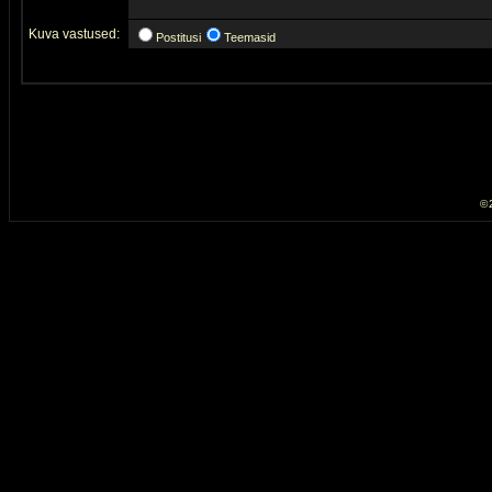
Kuva vastused:
Postitusi
Teemasid
© 