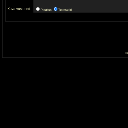
Kuva vastused:
Postitusi
Teemasid
© 