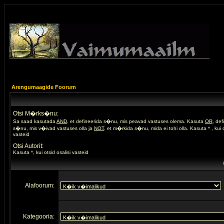
Arengumaagide Foorum
Otsi M�rks�nu:
Sa saad kasutada
AND
, et defineerida s�nu, mis peavad vastuses olema. Kasuta
OR
, de
s�nu, mis v�ivad vastuses olla ja
NOT
, et m�rkida s�nu, mida ei tohi olla. Kasuta * , kui o
vasteid
Otsi Autorit:
Kasuta *, kui otsid osalisi vasteid
Alafoorum:
Kategooria: