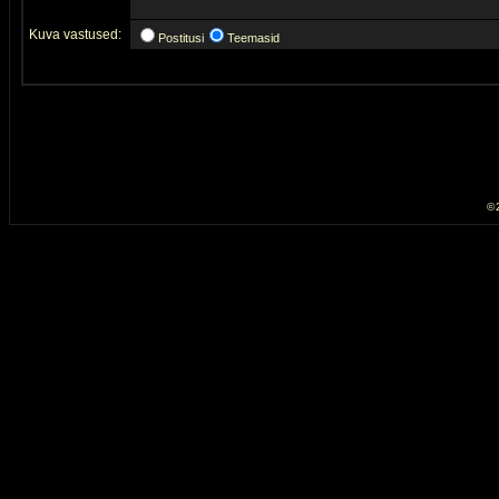
Kuva vastused:
Postitusi
Teemasid
© 