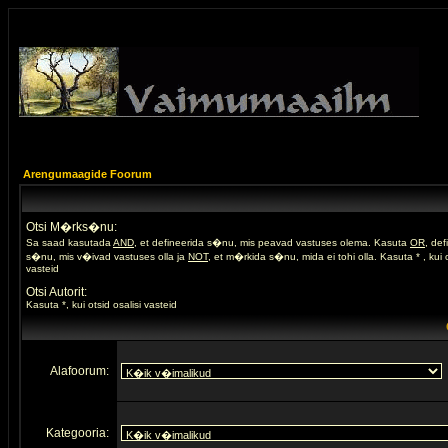
Arengumaagide Foorum
Otsi M�rks�nu:
Sa saad kasutada
AND
, et defineerida s�nu, mis peavad vastuses olema. Kasuta
OR
, de
s�nu, mis v�ivad vastuses olla ja
NOT
, et m�rkida s�nu, mida ei tohi olla. Kasuta * , kui o
vasteid
Otsi Autorit:
Kasuta *, kui otsid osalisi vasteid
Alafoorum:
Kategooria: