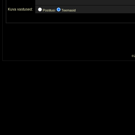
Kuva vastused:
Postitusi
Teemasid
© 