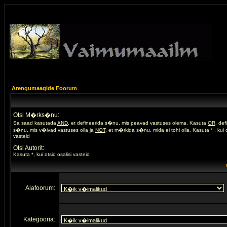
Arengumaagide Foorum
Otsi M�rks�nu:
Sa saad kasutada
AND
, et defineerida s�nu, mis peavad vastuses olema. Kasuta
OR
, de
s�nu, mis v�ivad vastuses olla ja
NOT
, et m�rkida s�nu, mida ei tohi olla. Kasuta * , kui o
vasteid
Otsi Autorit:
Kasuta *, kui otsid osalisi vasteid
Alafoorum:
Kategooria: