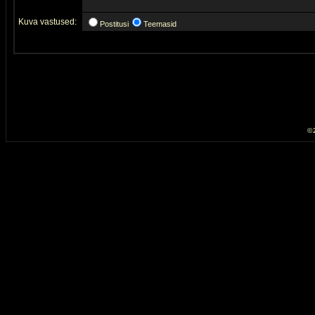
Kuva vastused:
Postitusi
Teemasid
© 