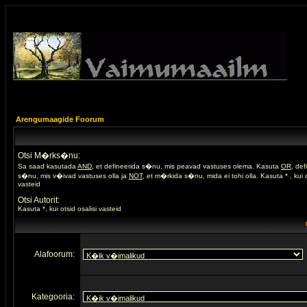
Arengumaagide Foorum
Otsi M�rks�nu:
Sa saad kasutada
AND
, et defineerida s�nu, mis peavad vastuses olema. Kasuta
OR
, de
s�nu, mis v�ivad vastuses olla ja
NOT
, et m�rkida s�nu, mida ei tohi olla. Kasuta * , kui o
vasteid
Otsi Autorit:
Kasuta *, kui otsid osalisi vasteid
Alafoorum:
Kategooria: