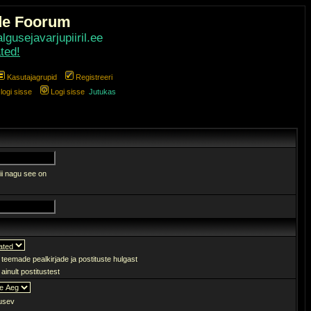
de Foorum
gusejavarjupiiril.ee
ted!
Kasutajagrupid
Registreeri
ogi sisse
Logi sisse
Jutukas
ii nagu see on
 teemade pealkirjade ja postituste hulgast
ainult postitustest
sev