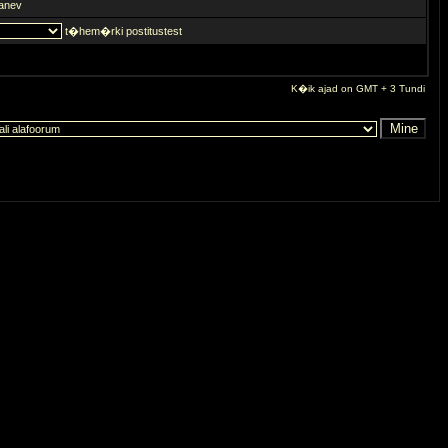
anev
t�hem�rki postitustest
K�ik ajad on GMT + 3 Tundi