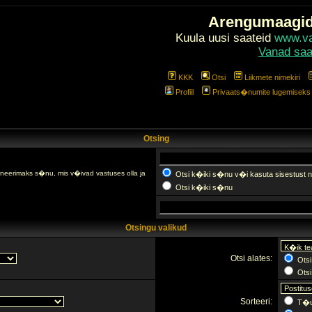
Arengumaagi
Kuula uusi saateid
www.val
Vanad saa
KKK
Otsi
Liikmete nimekiri
Profiil
Privaats�numite lugemiseks l
Otsing
fineerimaks s�nu, mis v�ivad vastuses olla ja
Otsi k�iki s�nu v�i kasuta sisestust n
Otsi k�iki s�nu
Otsingu valikud
Otsi alates:
Otsi
Otsi 
Sorteeri:
T�u