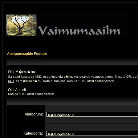
Arengumaagide Foorum
Otsi M�rks�nu:
Sa saad kasutada
AND
, et defineerida s�nu, mis peavad vastuses olema. Kasuta
OR
, de
NOT
, et m�rkida s�nu, mida ei tohi olla. Kasuta * , kui otsid osalisi vasteid
Otsi Autorit:
Kasuta *, kui otsid osalisi vasteid
Alafoorum:
Kategooria: