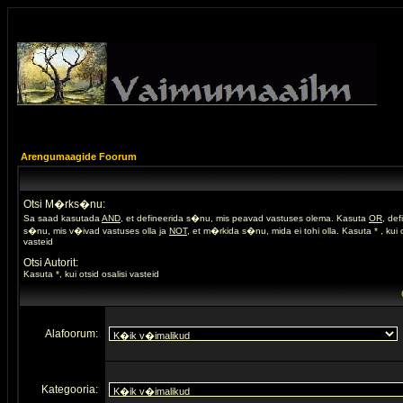
Arengumaagide Foorum
Otsi M�rks�nu:
Sa saad kasutada
AND
, et defineerida s�nu, mis peavad vastuses olema. Kasuta
OR
, de
s�nu, mis v�ivad vastuses olla ja
NOT
, et m�rkida s�nu, mida ei tohi olla. Kasuta * , kui o
vasteid
Otsi Autorit:
Kasuta *, kui otsid osalisi vasteid
Alafoorum:
Kategooria: