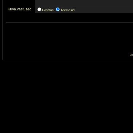
Kuva vastused:
Postitusi
Teemasid
© 