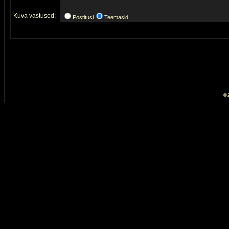
Kuva vastused:
Postitusi
Teemasid
© 