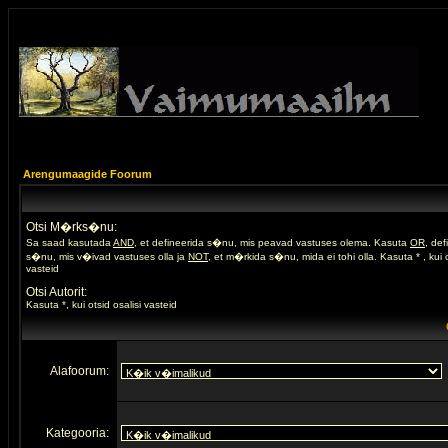
Arengumaagide Foorum
Otsi M�rks�nu:
Sa saad kasutada
AND
, et defineerida s�nu, mis peavad vastuses olema. Kasuta
OR
, de
s�nu, mis v�ivad vastuses olla ja
NOT
, et m�rkida s�nu, mida ei tohi olla. Kasuta * , kui o
vasteid
Otsi Autorit:
Kasuta *, kui otsid osalisi vasteid
Alafoorum:
Kategooria: