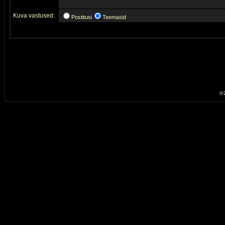
Kuva vastused:
Postitusi
Teemasid
© 