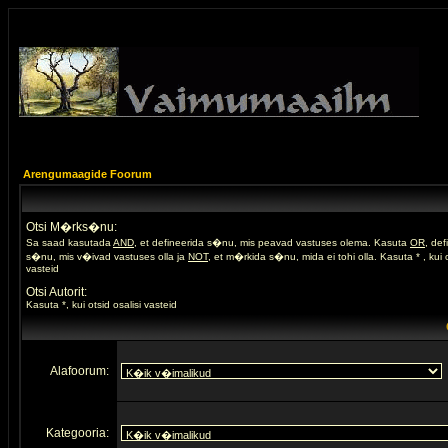
Arengumaagide Foorum
Otsi M�rks�nu:
Sa saad kasutada
AND
, et defineerida s�nu, mis peavad vastuses olema. Kasuta
OR
, de
s�nu, mis v�ivad vastuses olla ja
NOT
, et m�rkida s�nu, mida ei tohi olla. Kasuta * , kui o
vasteid
Otsi Autorit:
Kasuta *, kui otsid osalisi vasteid
Alafoorum:
Kategooria: