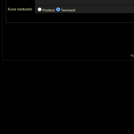
Kuva vastused:
Postitusi
Teemasid
© 