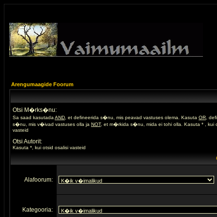
Arengumaagide Foorum
Otsi M�rks�nu:
Sa saad kasutada
AND
, et defineerida s�nu, mis peavad vastuses olema. Kasuta
OR
, de
s�nu, mis v�ivad vastuses olla ja
NOT
, et m�rkida s�nu, mida ei tohi olla. Kasuta * , kui o
vasteid
Otsi Autorit:
Kasuta *, kui otsid osalisi vasteid
Alafoorum:
Kategooria: