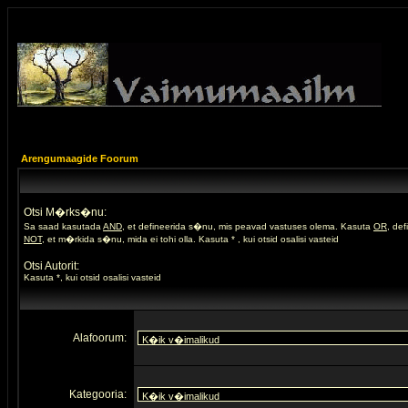
Arengumaagide Foorum
Otsi M�rks�nu:
Sa saad kasutada
AND
, et defineerida s�nu, mis peavad vastuses olema. Kasuta
OR
, de
NOT
, et m�rkida s�nu, mida ei tohi olla. Kasuta * , kui otsid osalisi vasteid
Otsi Autorit:
Kasuta *, kui otsid osalisi vasteid
Alafoorum:
Kategooria: