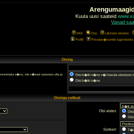
Arengumaagi
Kuula uusi saateid
www.val
Vanad saa
KKK
Otsi
Liikmete nimekiri
Profiil
Privaats�numite lugemiseks l
Otsing
fineerimaks s�nu, mis v�ivad vastuses olla ja
Otsi k�iki s�nu v�i kasuta sisestust n
Otsi k�iki s�nu
Otsingu valikud
Otsi alates:
Otsi
Otsi 
Sorteeri:
T�u