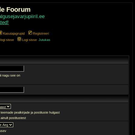
de Foorum
gusejavarjupiiril.ee
ted!
Kasutajagrupid
Registreeri
ogi sisse
Logi sisse
Jutukas
ii nagu see on
 teemade pealkirjade ja postituste hulgast
ainult postitustest
sev