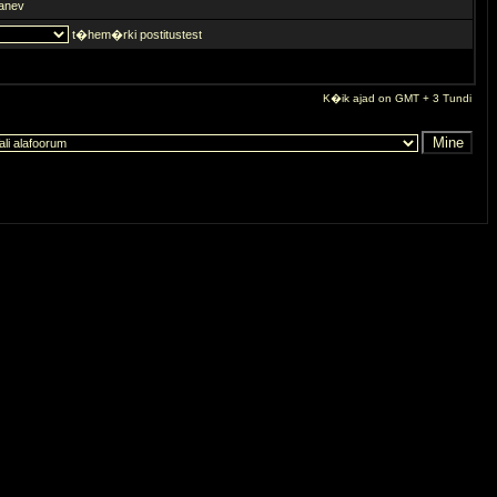
anev
t�hem�rki postitustest
K�ik ajad on GMT + 3 Tundi