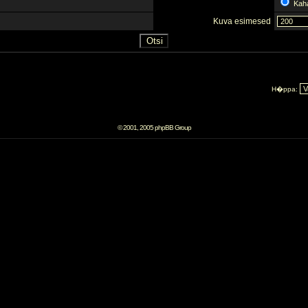
Kah
Kuva esimesed
H�ppa:
© 2001, 2005 phpBB Group