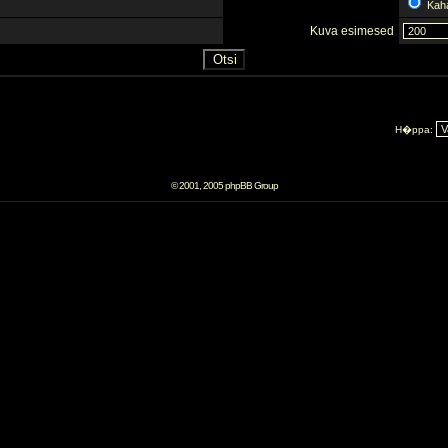
Kah
Kuva esimesed
H�ppa:
© 2001, 2005 phpBB Group