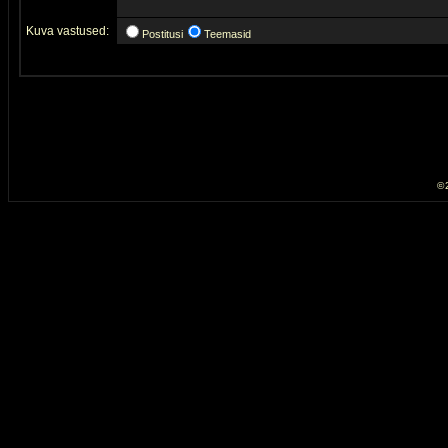
Kuva vastused:
Postitusi
Teemasid
© 