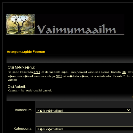
Arengumaagide Foorum
Otsi M�rks�nu:
Sa saad kasutada
AND
, et defineerida s�nu, mis peavad vastuses olema. Kasuta
OR
, de
s�nu, mis v�ivad vastuses olla ja
NOT
, et m�rkida s�nu, mida ei tohi olla. Kasuta * , kui o
vasteid
Otsi Autorit:
Kasuta *, kui otsid osalisi vasteid
Alafoorum:
Kategooria: