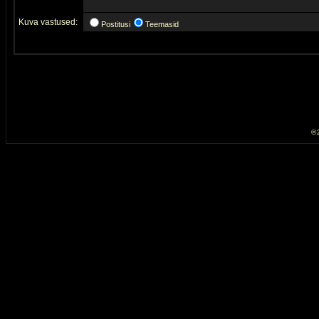
Kuva vastused:
Postitusi
Teemasid
© 