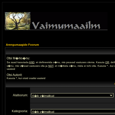
Arengumaagide Foorum
Otsi M�rks�nu:
Sa saad kasutada
AND
, et defineerida s�nu, mis peavad vastuses olema. Kasuta
OR
, de
s�nu, mis v�ivad vastuses olla ja
NOT
, et m�rkida s�nu, mida ei tohi olla. Kasuta * , kui o
vasteid
Otsi Autorit:
Kasuta *, kui otsid osalisi vasteid
Alafoorum:
Kategooria: