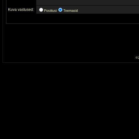
Kuva vastused:
Postitusi
Teemasid
© 