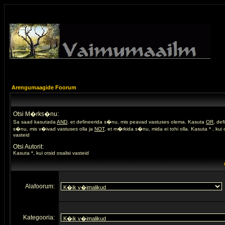
Arengumaagide Foorum
Otsi M�rks�nu:
Sa saad kasutada
AND
, et defineerida s�nu, mis peavad vastuses olema. Kasuta
OR
, de
s�nu, mis v�ivad vastuses olla ja
NOT
, et m�rkida s�nu, mida ei tohi olla. Kasuta * , kui o
vasteid
Otsi Autorit:
Kasuta *, kui otsid osalisi vasteid
Alafoorum:
Kategooria: