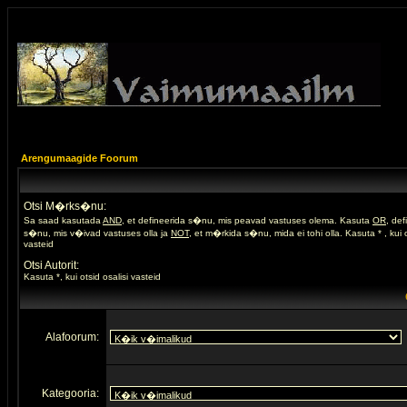
Arengumaagide Foorum
Otsi M�rks�nu:
Sa saad kasutada
AND
, et defineerida s�nu, mis peavad vastuses olema. Kasuta
OR
, de
s�nu, mis v�ivad vastuses olla ja
NOT
, et m�rkida s�nu, mida ei tohi olla. Kasuta * , kui o
vasteid
Otsi Autorit:
Kasuta *, kui otsid osalisi vasteid
Alafoorum:
Kategooria: