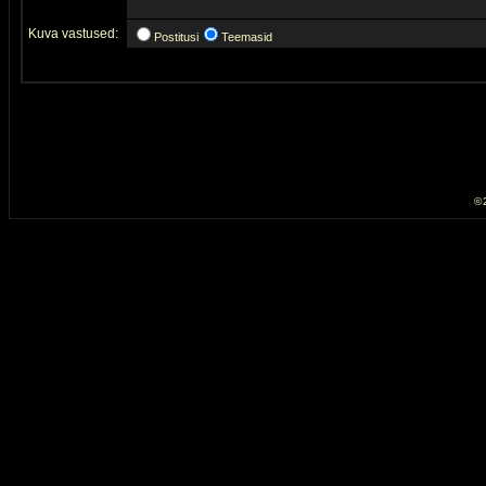
Kuva vastused:
Postitusi
Teemasid
© 