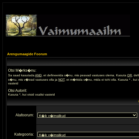
Arengumaagide Foorum
Otsi M�rks�nu:
Sa saad kasutada
AND
, et defineerida s�nu, mis peavad vastuses olema. Kasuta
OR
, de
s�nu, mis v�ivad vastuses olla ja
NOT
, et m�rkida s�nu, mida ei tohi olla. Kasuta * , kui o
vasteid
Otsi Autorit:
Kasuta *, kui otsid osalisi vasteid
Alafoorum:
Kategooria: