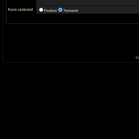
Kuva vastused:
Postitusi
Teemasid
© 