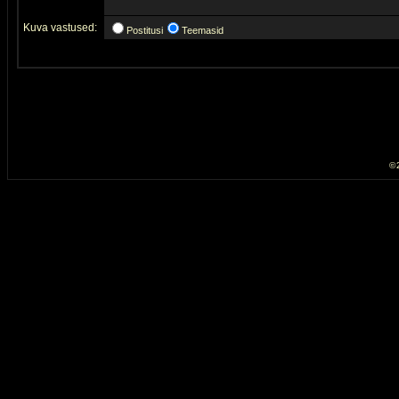
Kuva vastused:
Postitusi
Teemasid
© 