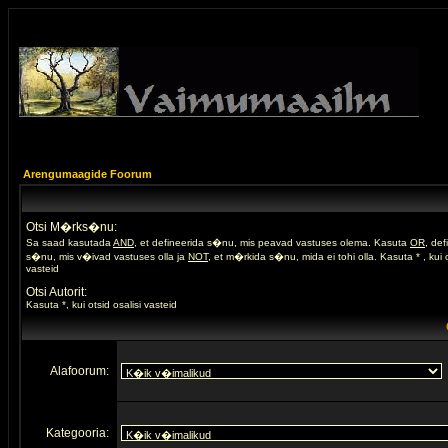
Arengumaagide Foorum
Otsi M�rks�nu:
Sa saad kasutada
AND
, et defineerida s�nu, mis peavad vastuses olema. Kasuta
OR
, de
s�nu, mis v�ivad vastuses olla ja
NOT
, et m�rkida s�nu, mida ei tohi olla. Kasuta * , kui o
vasteid
Otsi Autorit:
Kasuta *, kui otsid osalisi vasteid
Alafoorum:
Kategooria: