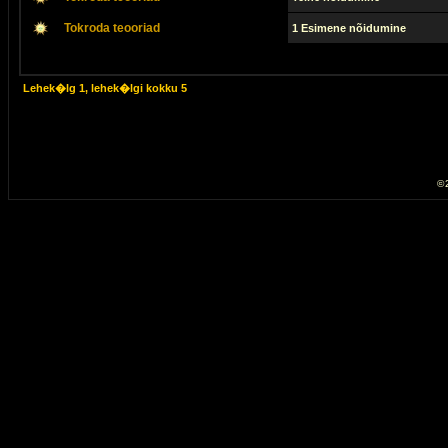
Tokroda teooriad
1 Esimene nõidumine
Lehek�lg
1
, lehek�lgi kokku
5
© 