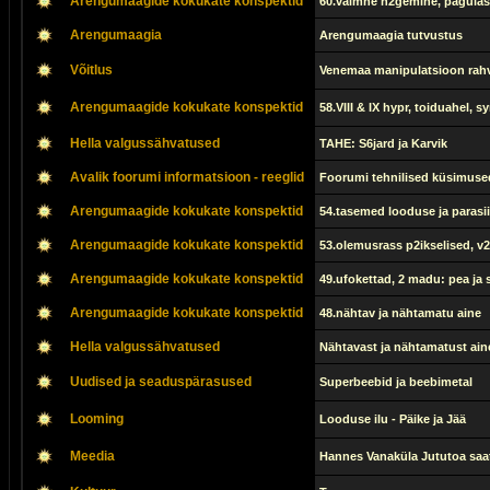
Arengumaagide kokukate konspektid
60.vaimne n2gemine, pagula
Arengumaagia
Arengumaagia tutvustus
Võitlus
Venemaa manipulatsioon rah
Arengumaagide kokukate konspektid
58.VIII & IX hypr, toiduahel, sy
Hella valgussähvatused
TAHE: S6jard ja Karvik
Avalik foorumi informatsioon - reeglid
Foorumi tehnilised küsimuse
Arengumaagide kokukate konspektid
54.tasemed looduse ja parasiit
Arengumaagide kokukate konspektid
53.olemusrass p2ikselised, v2
Arengumaagide kokukate konspektid
49.ufokettad, 2 madu: pea ja
Arengumaagide kokukate konspektid
48.nähtav ja nähtamatu aine
Hella valgussähvatused
Nähtavast ja nähtamatust aines
Uudised ja seaduspärasused
Superbeebid ja beebimetal
Looming
Looduse ilu - Päike ja Jää
Meedia
Hannes Vanaküla Jututoa saat