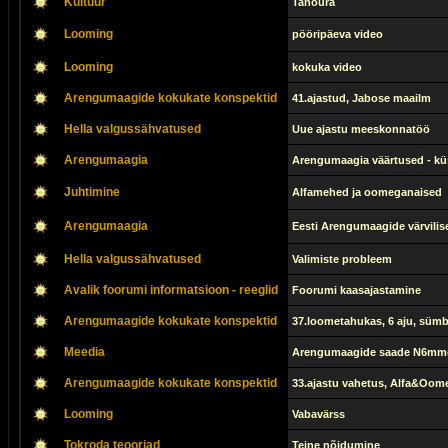
Kultuur
Tanoura
Looming
pööripäeva video
Looming
kokuka video
Arengumaagide kokukate konspektid
41.ajastud, Jabose maailm
Hella valgussähvatused
Uue ajastu meeskonnatöö
Arengumaagia
Arengumaagia väärtused - kü
Juhtimine
Alfamehed ja oomeganaised
Arengumaagia
Eesti Arengumaagide värvilis
Hella valgussähvatused
Valimiste probleem
Avalik foorumi informatsioon - reeglid
Foorumi kaasajastamine
Arengumaagide kokukate konspektid
37.loometahukas, 6 aju, sümb
Meedia
Arengumaagide saade N6mm
Arengumaagide kokukate konspektid
33.ajastu vahetus, Alfa&Oom
Looming
Vabavärss
Tokroda teooriad
Teine nõidumine