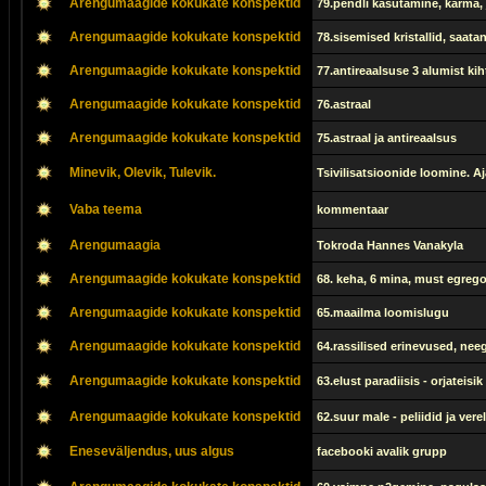
Arengumaagide kokukate konspektid
79.pendli kasutamine, karma,
Arengumaagide kokukate konspektid
78.sisemised kristallid, saa
Arengumaagide kokukate konspektid
77.antireaalsuse 3 alumist kih
Arengumaagide kokukate konspektid
76.astraal
Arengumaagide kokukate konspektid
75.astraal ja antireaalsus
Minevik, Olevik, Tulevik.
Tsivilisatsioonide loomine. Aj
Vaba teema
kommentaar
Arengumaagia
Tokroda Hannes Vanakyla
Arengumaagide kokukate konspektid
68. keha, 6 mina, must egrego
Arengumaagide kokukate konspektid
65.maailma loomislugu
Arengumaagide kokukate konspektid
64.rassilised erinevused, nee
Arengumaagide kokukate konspektid
63.elust paradiisis - orjateis
Arengumaagide kokukate konspektid
62.suur male - peliidid ja verel
Eneseväljendus, uus algus
facebooki avalik grupp