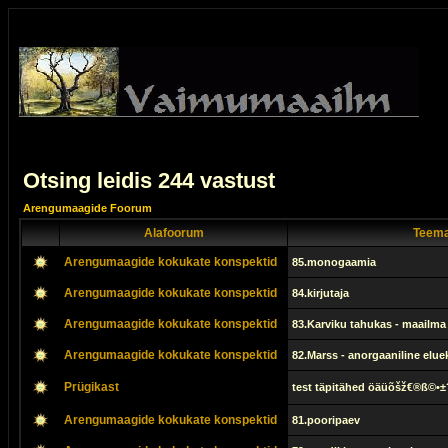
Otsing leidis 244 vastust
Arengumaagide Foorum
Alafoorum
Teema
Arengumaagide kokukate konspektid
85.monogaamia
Arengumaagide kokukate konspektid
84.kirjutaja
Arengumaagide kokukate konspektid
83.Karviku tahukas - maailm
Arengumaagide kokukate konspektid
82.Marss - anorgaaniline elu
Prügikast
test täpitähed öäüõšž€®ß©•±
Arengumaagide kokukate konspektid
81.pooripaev