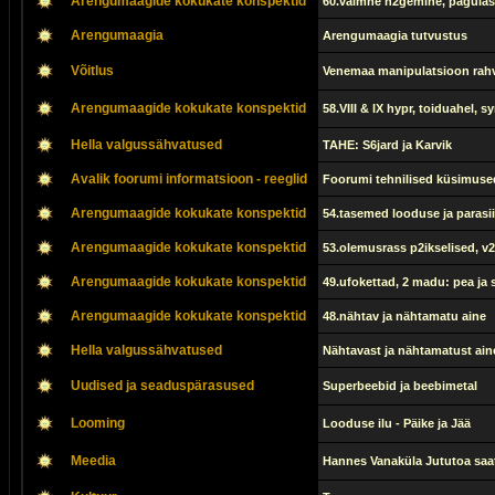
Arengumaagide kokukate konspektid
60.vaimne n2gemine, pagula
Arengumaagia
Arengumaagia tutvustus
Võitlus
Venemaa manipulatsioon rah
Arengumaagide kokukate konspektid
58.VIII & IX hypr, toiduahel, sy
Hella valgussähvatused
TAHE: S6jard ja Karvik
Avalik foorumi informatsioon - reeglid
Foorumi tehnilised küsimuse
Arengumaagide kokukate konspektid
54.tasemed looduse ja parasiit
Arengumaagide kokukate konspektid
53.olemusrass p2ikselised, v2
Arengumaagide kokukate konspektid
49.ufokettad, 2 madu: pea ja
Arengumaagide kokukate konspektid
48.nähtav ja nähtamatu aine
Hella valgussähvatused
Nähtavast ja nähtamatust aines
Uudised ja seaduspärasused
Superbeebid ja beebimetal
Looming
Looduse ilu - Päike ja Jää
Meedia
Hannes Vanaküla Jututoa saat