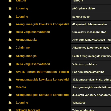
Kultuur
Tanoura
Looming
pööripäeva video
Looming
kokuka video
Arengumaagide kokukate konspektid
41.ajastud, Jabose maailm
Hella valgussähvatused
Uue ajastu meeskonnatöö
Arengumaagia
Arengumaagia väärtused - kü
Juhtimine
Alfamehed ja oomeganaised
Arengumaagia
Eesti Arengumaagide värvilis
Hella valgussähvatused
Valimiste probleem
Avalik foorumi informatsioon - reeglid
Foorumi kaasajastamine
Arengumaagide kokukate konspektid
37.loometahukas, 6 aju, sümb
Meedia
Arengumaagide saade N6mm
Arengumaagide kokukate konspektid
33.ajastu vahetus, Alfa&Oom
Looming
Vabavärss
Tokroda teooriad
Teine nõidumine