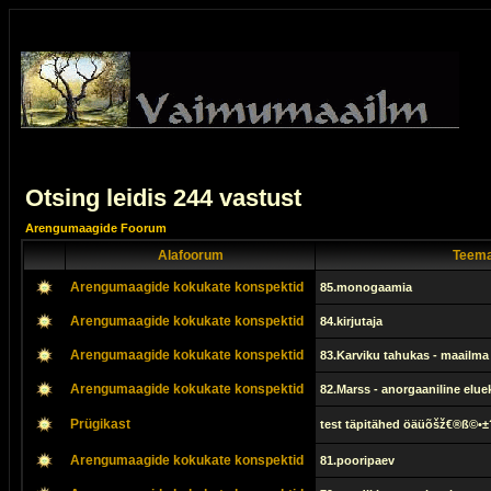
Otsing leidis 244 vastust
Arengumaagide Foorum
Alafoorum
Teema
Arengumaagide kokukate konspektid
85.monogaamia
Arengumaagide kokukate konspektid
84.kirjutaja
Arengumaagide kokukate konspektid
83.Karviku tahukas - maailm
Arengumaagide kokukate konspektid
82.Marss - anorgaaniline elu
Prügikast
test täpitähed öäüõšž€®ß©•±
Arengumaagide kokukate konspektid
81.pooripaev