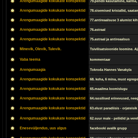
Arengumaagide kokukate konspektid
79.pendli kasutamine, karma,
Arengumaagide kokukate konspektid
78.sisemised kristallid, saa
Arengumaagide kokukate konspektid
77.antireaalsuse 3 alumist kih
Arengumaagide kokukate konspektid
76.astraal
Arengumaagide kokukate konspektid
75.astraal ja antireaalsus
Minevik, Olevik, Tulevik.
Tsivilisatsioonide loomine. Aj
Vaba teema
kommentaar
Arengumaagia
Tokroda Hannes Vanakyla
Arengumaagide kokukate konspektid
68. keha, 6 mina, must egrego
Arengumaagide kokukate konspektid
65.maailma loomislugu
Arengumaagide kokukate konspektid
64.rassilised erinevused, nee
Arengumaagide kokukate konspektid
63.elust paradiisis - orjateis
Arengumaagide kokukate konspektid
62.suur male - peliidid ja verel
Eneseväljendus, uus algus
facebooki avalik grupp