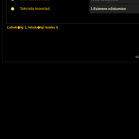
Tokroda teooriad
1 Esimene nõidumine
Lehek�lg
1
, lehek�lgi kokku
5
© 