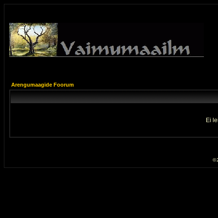
Arengumaagide Foorum
Ei l
© 